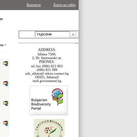
Контакти
Карта на сайта
ина
>
ADDRESS:
Silistra 7500,
2, Hr. Smirnenski str.
PHONES:
B
tel./fax (086) 822 063
(086) 821 989
odz_silistra@ mbox.contact.bg
ODZG_Silistra@
mzh.government.bg
B
B
B