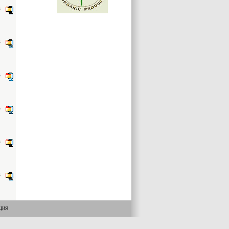
B
B
B
B
B
B
ция