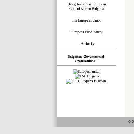
Delegation of the European
Commission to Bulgaria
The European Union
European Food Safety
Authority
© О