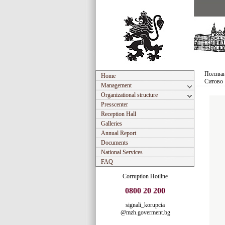
Ползван
Home
Ситово
Management
Organizational structure
Presscenter
Reception Hall
Galleries
Annual Report
Documents
National Services
FAQ
Corruption Hotline
0800 20 200
signali_korupcia
@mzh.goverment.bg