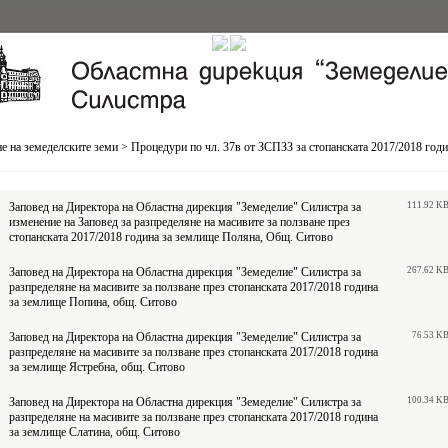
е на земеделските земи
>
Процедури по чл. 37в от ЗСПЗЗ за стопанската 2017/2018 год
Заповед на Директора на Областна дирекция "Земеделие" Силистра за
111.92 K
изменение на Заповед за разпределяне на масивите за ползване през
стопанската 2017/2018 година за землище Поляна, Общ. Ситово
Заповед на Директора на Областна дирекция "Земеделие" Силистра за
267.62 K
разпределяне на масивите за ползване през стопанската 2017/2018 година
за землище Попина, общ. Ситово
Заповед на Директора на Областна дирекция "Земеделие" Силистра за
76.53 K
разпределяне на масивите за ползване през стопанската 2017/2018 година
за землище Ястребна, общ. Ситово
Заповед на Директора на Областна дирекция "Земеделие" Силистра за
100.34 K
разпределяне на масивите за ползване през стопанската 2017/2018 година
за землище Слатина, общ. Ситово