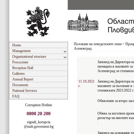
Ползване на земеделските земи
>
Проце
Home
Асеновград
Management
Organizational structure
Заповед на Директора н
Presscenter
пътищата в масивите за
Reception Hall
Асеновград за стопанска
Galleries
Annual Report
11.10.2021
Заповед на Директора н
Documents
г.
масивите за ползване в
стопанската 2021/2022 г
National Services
FAQ
Обявление за второ зас
Corruption Hotline
0800 20 200
Обява за изготвен проек
регистър на имотите къ
signali_korupcia
.
@mzh.goverment.bg
Заповед на основание чл.