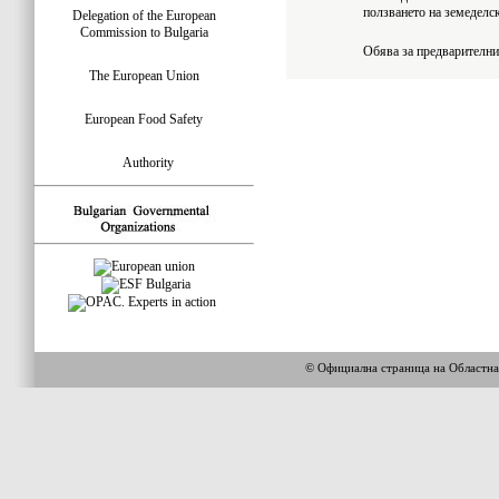
ползването на земеделс
Delegation of the European
Commission to Bulgaria
Обява за предварителни
The European Union
European Food Safety
Authority
© Официална страница на Областн