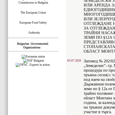
ЗЕМЕДЕЛСКИ З
Commission to Bulgaria
ИЛИ АРЕНДА З
ЕДНОГОДИШНИ
The European Union
МНОГОГОДИШН
ИЛИ ЗЕЛЕНЧУЦ
European Food Safety
ОТГЛЕЖДАНЕ 
ЗА ОТГЛЕЖДА
ТРАЙНИ НАСА
Authority
ЗЕМИ ПО §12А 
ПРЕДСТАВЛЯВ
СТОПАНСКАТА 
ОБЛАСТ МОНТ
03.07.2026
Заповед № 202/02
„Земеделие”- гр.
процедура по про
тръжна сесия) с т
под наем на своб
Държавния позем
земи по § 12а от
трайно ползване 
област Монтана з
година, за кален
на тръжни докуме
участие в търга.