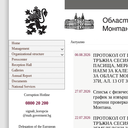
Актуално
Home
Management
Organizational structure
06.08.2026
ПРОТОКОЛ ОТ 
Presscenter
ТРЪЖНА СЕСИЯ
Reception Hall
ПАСИЩА, МЕРИ
Galleries
НАЕМ ЗА КАЛЕ
ЗА ОБЛАСТ МО
Annual Report
37И, АЛ. 13 ОТ 
Documents
National Services
27.07.2026
Списък с физичес
Corruption Hotline
график за извърш
теренни проверки
0800 20 200
Монтана.
signali_korupcia
@mzh.goverment.bg
22.07.2026
ПРОТОКОЛ ОТ 
ТРЪЖНА СЕСИЯ
Delegation of the European