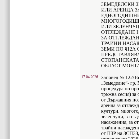
ЗЕМЕДЕЛСКИ З
ИЛИ АРЕНДА З
ЕДНОГОДИШНИ
МНОГОГОДИШН
ИЛИ ЗЕЛЕНЧУЦ
ОТГЛЕЖДАНЕ 
ЗА ОТГЛЕЖДА
ТРАЙНИ НАСА
ЗЕМИ ПО §12А 
ПРЕДСТАВЛЯВ
СТОПАНСКАТА 
ОБЛАСТ МОНТ
17.04.2026
Заповед № 122/16
„Земеделие”- гр.
процедура по про
тръжна сесия) за 
от Държавния по
аренда за отглеж
култури, многог
зеленчуци, за съ
насаждения, за о
трайни насаждени
от ПЗР на ЗСПЗЗ,
стопанската 2026