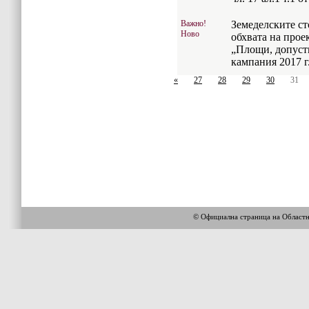
Важно!
Земеделските ст
Ново
обхвата на прое
„Площи, допуст
кампания 2017 г
«
27
28
29
30
31
© Официална страница на Област