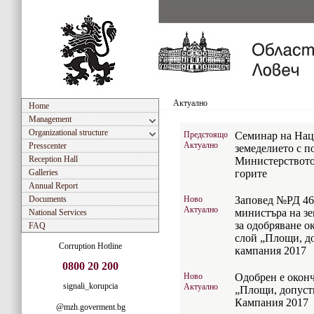
Актуално
Home
Management
Organizational structure
Предстоящо
Семинар на Нац
Актуално
Presscenter
земеделието с п
Reception Hall
Министерството 
Galleries
горите
Annual Report
Documents
Ново
Заповед №РД 46-
Актуално
министъра на зе
National Services
за одобряване о
FAQ
слой „Площи, д
Corruption Hotline
кампания 2017
0800 20 200
Ново
Одобрен е окон
signali_korupcia
Актуално
„Площи, допуст
Кампания 2017
@mzh.goverment.bg