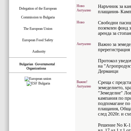
Ново
Наръчник за кан
Delegation of the European
Актуално
плащания- Камп
Commission to Bulgaria
Ново
Свободни пасищ
поземлен фонд з
The European Union
аренда за стопан
European Food Safety
Актуално
Важно за земеде
пререгистрация 
Authority
Протокол уведом
на "Агропродук
Дерманци
Важно!
Среща с предст
Актуално
земеделието, хр
"Земеделие" Лов
кампания по при
подпомагане по 
плащания, Обща
след 2020г. и с
Решение No К-1 
чл. 17 ал.1 т.1 о