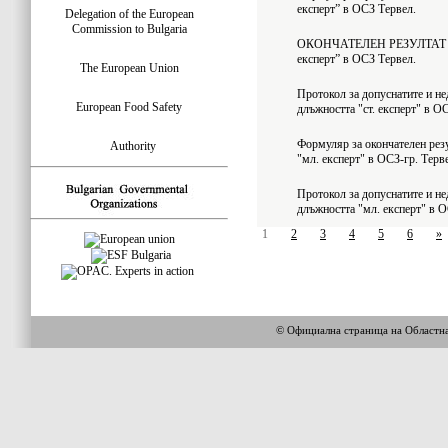
експерт” в ОСЗ Тервел.
Delegation of the European
Commission to Bulgaria
ОКОНЧАТЕЛЕН РЕЗУЛТАТ на 
експерт” в ОСЗ Тервел.
The European Union
Протокол за допуснатите и не
European Food Safety
длъжността "ст. експерт" в О
Формуляр за окончателен резу
Authority
"мл. експерт" в ОСЗ-гр. Терв
Протокол за допуснатите и не
длъжността "мл. експерт" в О
1
2
3
4
5
6
»
© Официална страница на Област