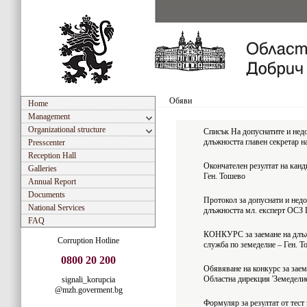
Обяви
Home
Management
Organizational structure
Списък На допуснатите и недо
длъжността главен секретар н
Presscenter
Reception Hall
Окончателен резултат на канд
Galleries
Ген. Тошево
Annual Report
Documents
Протокол за допуснати и нед
National Services
длъжността мл. експерт ОСЗ 
FAQ
КОНКУРС за заемане на длъж
Corruption Hotline
служба по земеделие – Ген. 
0800 20 200
Обявяване на конкурс за заем
Областна дирекция 'Земеделие
signali_korupcia
@mzh.goverment.bg
Формуляр за резултат от тест