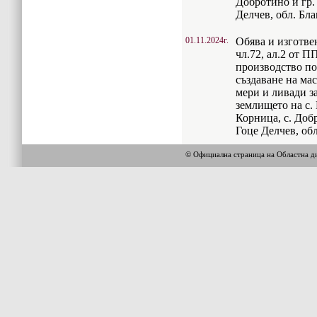
Добротино и гр.
Делчев, обл. Бла
01.11.2024г.
Обява и изготве
чл.72, ал.2 от 
производство по
създаване на ма
мери и ливади з
землището на с.
Корница, с. Доб
Гоце Делчев, обл
© Официална страница на Областна 