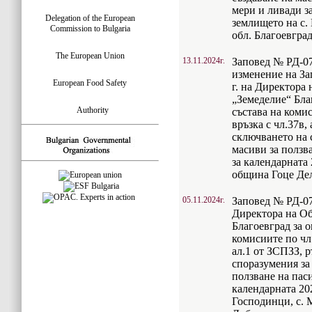
мери и ливади за
Delegation of the European
землището на с.
Commission to Bulgaria
обл. Благоевград
The European Union
13.11.2024г.
Заповед № РД-07-
изменение на За
European Food Safety
г. на Директора
„Земеделие“ Бла
Authority
състава на комис
връзка с чл.37в,
сключването на 
масиви за ползв
за календарната
община Гоце Де
05.11.2024г.
Заповед № РД-07-
Директора на Об
Благоевград за о
комисиите по чл.
ал.1 от ЗСПЗЗ, 
споразумения за
ползване на пас
календарната 20
Господинци, с. 