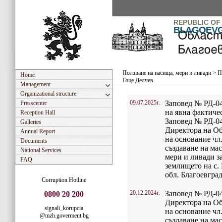
REPUBLIC OF
BLAGOEV
Ползване на пасища, мери и ливади
>
П
Home
Гоце Делчев
Management
Organizational structure
09.07.2025г.
Заповед № РД-04-
Presscenter
на явна фактиче
Reception Hall
Заповед № РД-04-
Galleries
Директора на Об
Annual Report
на основание чл.
Documents
създаване на ма
National Services
мери и ливади за
FAQ
землището на с.
обл. Благоевград
Corruption Hotline
20.12.2024г.
Заповед № РД-04-
0800 20 200
Директора на Об
signali_korupcia
на основание чл.
@mzh.goverment.bg
създаване на ма