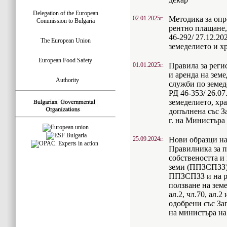
Delegation of the European
02.01.2025г.
Методика за опр
Commission to Bulgaria
рентно плащане,
46-292/ 27.12.20
The European Union
земеделието и х
European Food Safety
01.01.2025г.
Правила за реги
и аренда на зем
Authority
служби по земед
РД 46-353/ 26.07
земеделието, хр
допълнена със З
г. на Министъра
25.09.2024г.
Нови образци на
Правилника за п
собствеността и
земи (ППЗСПЗЗ),
ППЗСПЗЗ и на ра
ползване на земе
ал.2, чл.70, ал.
одобрени със Зап
на министъра на