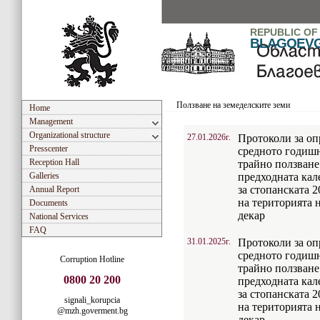
REPUBLIC OF
BLAGOEV
Ползване на земеделските земи
Home
Management
Organizational structure
27.01.2026г.
Протоколи за оп
Presscenter
средното годишн
Reception Hall
трайно ползване
Galleries
предходната кал
за стопанската 
Annual Report
на територията н
Documents
декар
National Services
FAQ
31.01.2025г.
Протоколи за оп
средното годишн
Corruption Hotline
трайно ползване
0800 20 200
предходната кал
за стопанската 
signali_korupcia
на територията н
@mzh.goverment.bg
декар