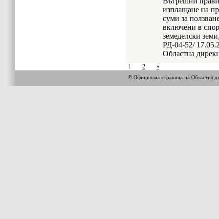
Вътрешни правил
изплащане на п
суми за ползване
включени в спор
земеделски земи
РД-04-52/ 17.05.
Областна дирекц
1
2
»
© Официална страница на Областна 