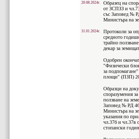
20.08.2024г.
Образец на спора
от ЗСПЗЗ и чл.7
със Заповед № РД
Министъра на зе
31.01.2024г.
Протоколи за оп
средното годишн
трайно ползване 
декар за земища
Одобрен оконча
"Физически бло
за подпомагане"
площи" (ПЗП) 20
Образци на доку
споразумения за
ползване на зем
Заповед № РД 46-
Министъра на зе
указания по при
чл.37б и чл.37в 
стопански годи