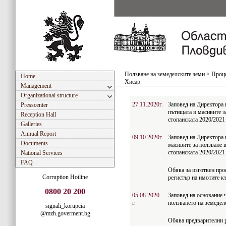
Ползване на земеделските земи
>
Проце
Home
Хисар
Management
Organizational structure
27.11.2020г.
Заповед на Директора 
Presscenter
пътищата в масивите з
Reception Hall
стопанската 2020/2021
Galleries
Annual Report
09.10.2020г.
Заповед на Директора 
Documents
масивите за ползване 
стопанската 2020/2021 
National Services
FAQ
Обява за изготвен прое
Corruption Hotline
регистър на имотите к
0800 20 200
05.08.2020
Заповед на основание ч
г.
ползването на земедел
signali_korupcia
@mzh.goverment.bg
Обява предварителни 