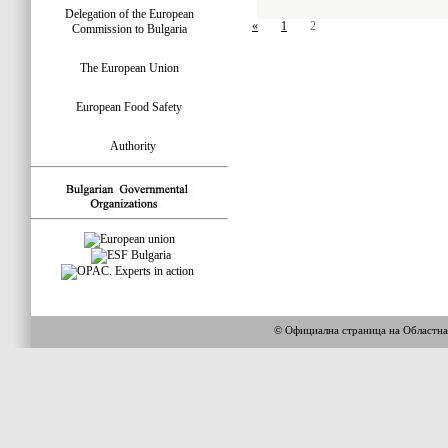
Delegation of the European
«
1
2
Commission to Bulgaria
The European Union
European Food Safety
Authority
© Официална страница на Областн