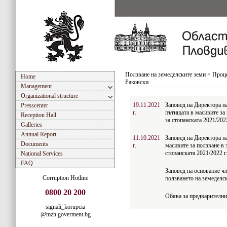
Ползване на земеделските земи
>
Проце
Home
Раковски
Management
Organizational structure
19.11.2021
Заповед на Директора н
Presscenter
г.
пътищата в масивите за
Reception Hall
за стопанската 2021/202
Galleries
Annual Report
11.10.2021
Заповед на Директора н
Documents
г.
масивите за ползване в
стопанската 2021/2022 г
National Services
FAQ
Заповед на основание чл.
Corruption Hotline
ползването на земеделс
0800 20 200
Обява за предварителни
signali_korupcia
@mzh.goverment.bg