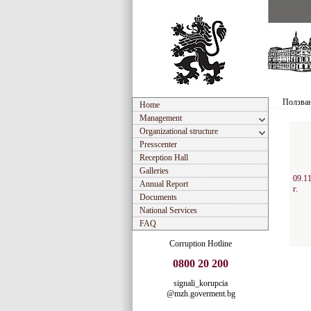
Ползван
Home
Management
Organizational structure
Presscenter
Reception Hall
Galleries
09.1
Annual Report
г.
Documents
National Services
FAQ
Corruption Hotline
0800 20 200
signali_korupcia
@mzh.goverment.bg