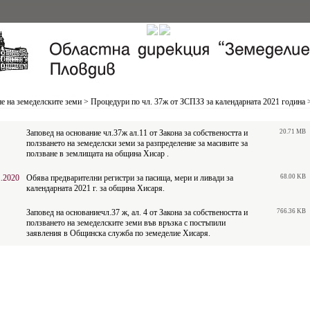
е на земеделските земи
>
Процедури по чл. 37ж от ЗСПЗЗ за календарната 2021 година
Заповед на основание чл.37ж ал.11 от Закона за собствеността и
20.71 MB
ползването на земеделски земи за разпределение за масивите за
ползване в землищата на община Хисар .
1.2020
Обява предварителни регистри за пасища, мери и ливади за
68.00 KB
календарната 2021 г. за община Хисаря.
Заповед на основаниечл.37 ж, ал. 4 от Закона за собствеността и
766.36 KB
ползването на земеделските земи във връзка с постъпили
заявления в Общинска служба по земеделие Хисаря.