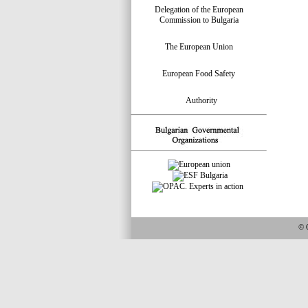
Delegation of the European
Commission to Bulgaria
The European Union
European Food Safety
Authority
© 