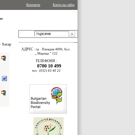
Контакти
Карта на сайта
>
Хисар
АДРЕС
:
гр
.
Пловдив
4000,
бул
.
„
Марица
“ 122
ТЕЛЕФОНИ
:
0700 10 499
тел
. (032) 63 40 22