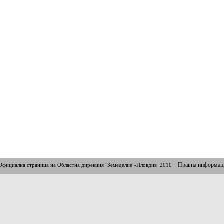
Правна информац
Официална страница на Областна дирекция "Земеделие"-Пловдив 2010