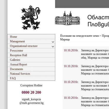
Ползване на земеделските земи
>
Проце
Home
Марица
Management
Organizational structure
10.10.2016г.
Заповед на Директора 
Presscenter
масивите за ползване 
Reception Hall
общ. Марица за стопан
Galleries
Annual Report
10.10.2016г.
Заповед на Директора 
Documents
масивите за ползване /
Марица за стопанската
National Services
FAQ
10.10.2016г.
Заповед на Директора 
Corruption Hotline
масивите за ползване /
Марица за стопанската
0800 20 200
10.10.2016г.
Заповед на Директора 
signali_korupcia
масивите за ползване /
@mzh.goverment.bg
Марица за стопанската