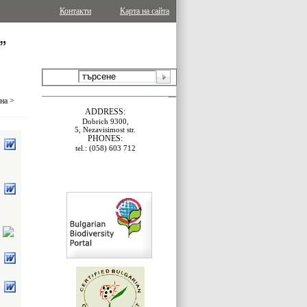
Контакти
Карта на сайта
ина
>
ADDRESS:
Dobrich 9300,
5, Nezavisimost str.
PHONES:
tel.: (058) 603 712