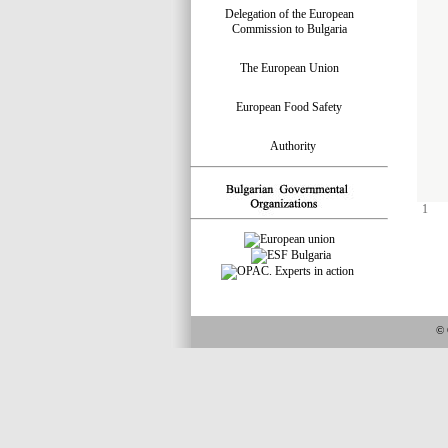
Delegation of the European
Commission to Bulgaria
The European Union
European Food Safety
Authority
1
© 