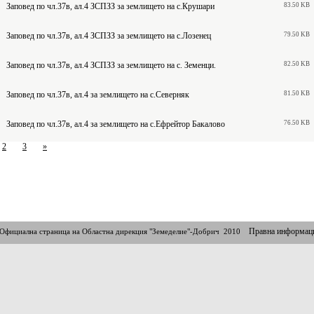
Заповед по чл.37в, ал.4 ЗСПЗЗ за землището на с.Крушари
83.50 KB
Заповед по чл.37в, ал.4 ЗСПЗЗ за землището на с.Лозенец
79.50 KB
Заповед по чл.37в, ал.4 ЗСПЗЗ за землището на с. Земенци.
82.50 KB
Заповед по чл.37в, ал.4 за землището на с.Северняк
81.50 KB
Заповед по чл.37в, ал.4 за землището на с.Ефрейтор Бакалово
76.50 KB
2
3
»
Правна информац
Официална страница на Областна дирекция "Земеделие"-Добрич 2010