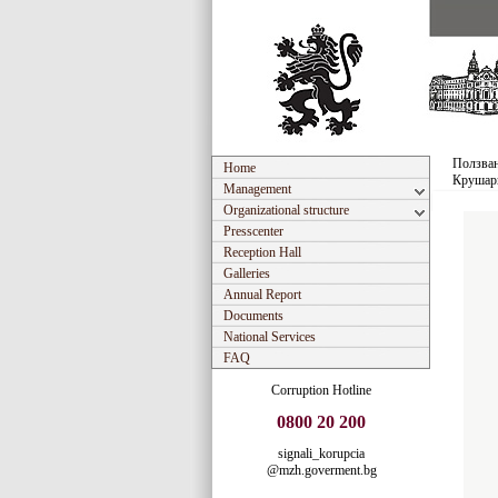
Ползван
Home
Крушар
Management
Organizational structure
Presscenter
Reception Hall
Galleries
Annual Report
Documents
National Services
FAQ
Corruption Hotline
0800 20 200
signali_korupcia
@mzh.goverment.bg