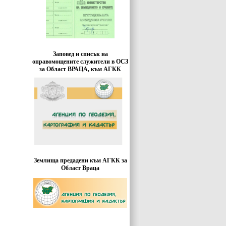
Заповед и списък на
оправомощените служители в ОСЗ
за Област ВРАЦА, към АГКК
Землища предадени към АГКК за
Област Враца