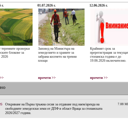
 г.
01.07.2026 г.
12.06.2026 г.
т теренните проверки
Заповед на Министъра на
Крайният срок за
ските блокове за
земеделието и храните за
пререгистрация за текуща
 2026
забрана косенето на тревни
стопанска година е до
площи
19.06.2026 включително.
 >>
прочети >>
прочети >>
лно
26
Откриване на Първа тръжна сесия за отдаване под наем/аренда на
7.88 M
свободните земеделски земи от ДПФ в област Враца за стопанската
2026/2027 година.