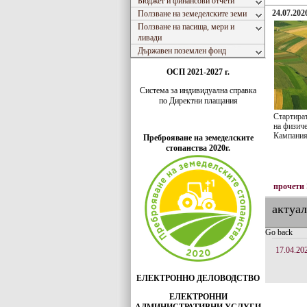
Бюджет и финансови отчети
24.07.2026
Ползване на земеделските земи
Ползване на пасища, мери и
ливади
Държавен поземлен фонд
ОСП 2021-2027 г.
Система за индивидуaлна справка
по Директни плащания
Стартира
на физиче
Кампания
Преброяване на земеделските
стопанства 2020г.
прочети
актуа
Go back
17.04.20
ЕЛЕКТРОННО ДЕЛОВОДСТВО
ЕЛЕКТРОННИ