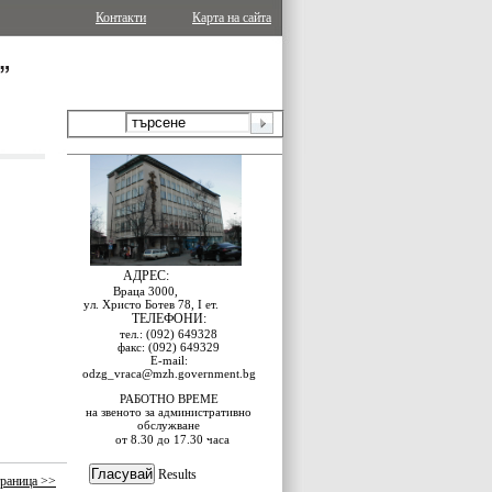
Контакти
Карта на сайта
АДРЕС:
Враца 3000,
ул. Христо Ботев 78, I ет.
ТЕЛЕФОНИ:
тел.: (092) 649328
факс: (092) 649329
E-mail:
odzg_vraca@mzh.government.bg
РАБОТНО ВРЕМЕ
на звеното за административно
обслужване
от 8.30 до 17.30 часа
Results
раница >>