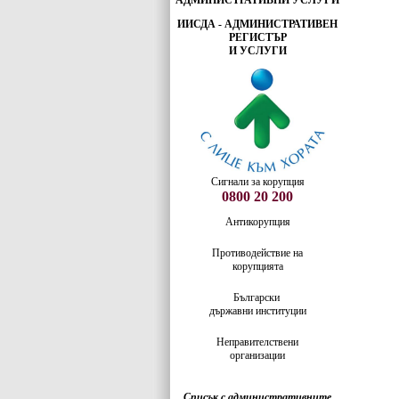
АДМИНИСТРАТИВНИ УСЛУГИ
ИИСДА - АДМИНИСТРАТИВЕН
РЕГИСТЪР
И УСЛУГИ
Сигнали за корупция
0800 20 200
Антикорупция
Противодействие на
корупцията
Български
държавни институции
Неправителствени
организации
Списък с административните