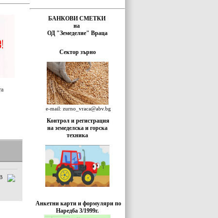
БАНКОВИ СМЕТКИ
на
ОД "Земеделие" Враца
Сектор зърно
та
e-mail: zurno_vraca@abv.bg
Контрол и регистрация
на земеделска и горска
техника
B
Анкетни карти и формуляри по
Наредба 3/1999г.