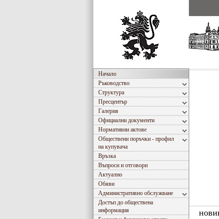
Начало
Ръководство
Структура
Пресцентър
Галерия
Официални документи
Нормативни актове
Обществени поръчки - профил
на купувача
Връзка
Въпроси и отговори
Актуално
Обяви
Административно обслужване
Достъп до обществена
информация
нови