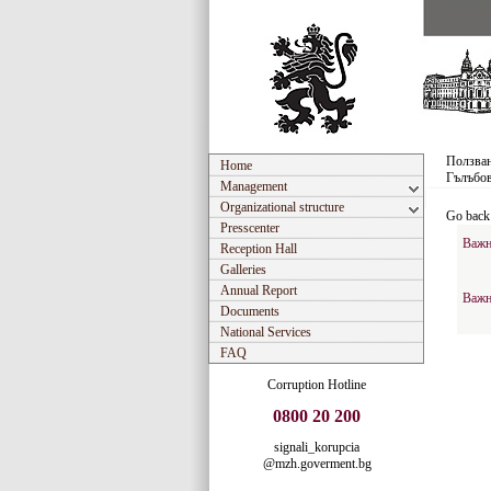
Ползван
Home
Гълъбо
Management
Organizational structure
Go back
Presscenter
Важн
Reception Hall
Galleries
Annual Report
Важн
Documents
National Services
FAQ
Corruption Hotline
0800 20 200
signali_korupcia
@mzh.goverment.bg