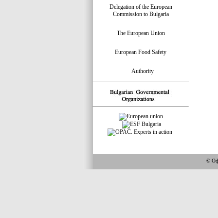
Delegation of the European
Commission to Bulgaria
The European Union
European Food Safety
Authority
© Оф