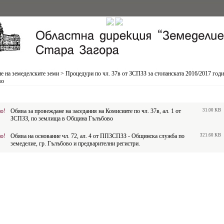
е на земеделските земи
>
Процедури по чл. 37в от ЗСПЗЗ за стопанската 2016/2017 год
во
о!
Обява за провеждане на заседания на Комисиите по чл. 37в, ал. 1 от
31.00 KB
ЗСПЗЗ, по землища в Община Гълъбово
о!
Обява на основание чл. 72, ал. 4 от ППЗСПЗЗ - Общинска служба по
321.60 KB
земеделие, гр. Гълъбово и предварителни регистри.