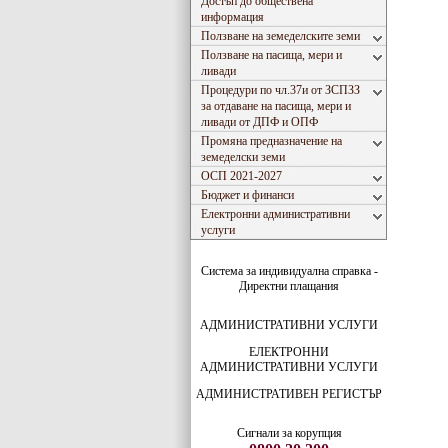
Достъп до обществена
информация
Ползване на земеделските земи
Ползване на пасища, мери и
ливади
Процедури по чл.37и от ЗСПЗЗ
за отдаване на пасища, мери и
ливади от ДПФ и ОПФ
Промяна предназначение на
земеделски земи
ОСП 2021-2027
Бюджет и финанси
Електронни административни
услуги
Система за индивидуална справка -
Директни плащания
АДМИНИСТРАТИВНИ УСЛУГИ
ЕЛЕКТРОННИ
АДМИНИСТРАТИВНИ УСЛУГИ
АДМИНИСТРАТИВЕН РЕГИСТЪР
Сигнали за корупция