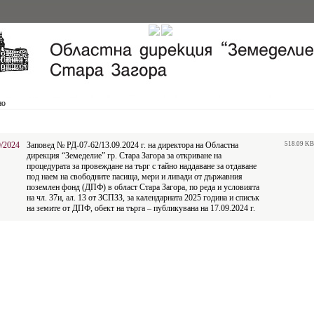
но
9/2024
Заповед № РД-07-62/13.09.2024 г. на директора на Областна
518.09 KB
дирекция “Земеделие” гр. Стара Загора за откриване на
процедурата за провеждане на търг с тайно наддаване за отдаване
под наем на свободните пасища, мери и ливади от държавния
поземлен фонд (ДПФ) в област Стара Загора, по реда и условията
на чл. 37и, ал. 13 от ЗСПЗЗ, за календарната 2025 година и списък
на земите от ДПФ, обект на търга – публикувана на 17.09.2024 г.