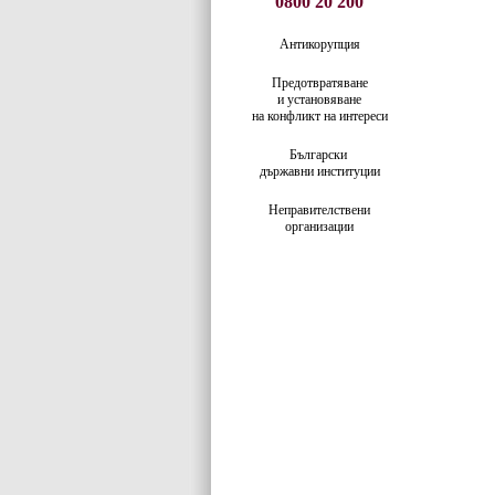
0800 20 200
Антикорупция
Предотвратяване
и установяване
на конфликт на интереси
Български
държавни институции
Неправителствени
организации