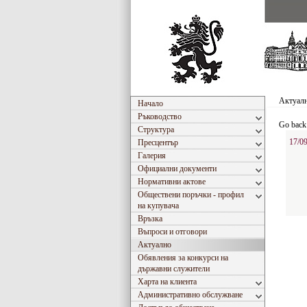
Актуал
Начало
Ръководство
Go back
Структура
17/0
Пресцентър
Галерия
Официални документи
Нормативни актове
Обществени поръчки - профил
на купувача
Връзка
Въпроси и отговори
Актуално
Обявления за конкурси на
държавни служители
Харта на клиента
Административно обслужване