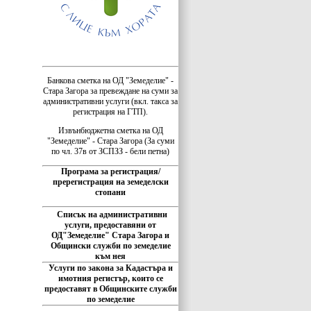
Банкова сметка на ОД "Земеделие" -
Стара Загора за превеждане на суми за
административни услуги (вкл. такса за
регистрация на ГТП).
Извънбюджетна сметка на ОД
"Земеделие" - Стара Загора (За суми
по чл. 37в от ЗСПЗЗ - бели петна)
Програма за регистрация/
пререгистрация на земеделски
стопани
Списък на административни
услуги, предоставяни от
ОД"Земеделие" Стара Загора и
Общински служби по земеделие
към нея
Услуги по закона за Кадастъра и
имотния регистър, които се
предоставят в Общинските служби
по земеделие