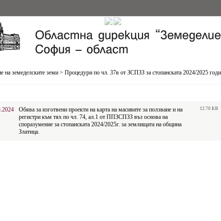
е на земеделските земи
>
Процедури по чл. 37в от ЗСПЗЗ за стопанската 2024/2025 год
8.2024
Обява за изготвени проекти на карта на масивите за ползване и на
12.70 KB
регистри към тях по чл. 74, ал.1 от ППЗСПЗЗ въз основа на
споразумение за стопанската 2024/2025г. за землищата на община
Златица.