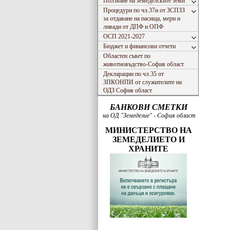
Ползване на земеделските земи
Процедури по чл.37и от ЗСПЗЗ
за отдаване на пасища, мери и
ливади от ДПФ и ОПФ
ОСП 2021-2027
Бюджет и финансови отчети
Областен съвет по
животновъдство-София област
Декларации по чл.35 от
ЗПКОНПИ от служителите на
ОДЗ София област
БАНКОВИ СМЕТКИ
на ОД "Земеделие" - София област
МИНИСТЕРСТВО НА
ЗЕМЕДЕЛИЕТО И
ХРАНИТЕ