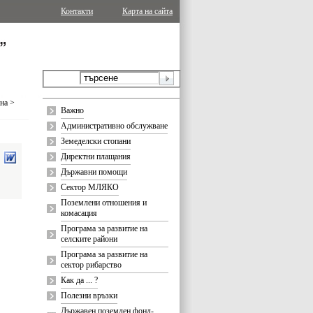
Контакти
Карта на сайта
ина
>
Важно
Административно обслужване
Земеделски стопани
Директни плащания
Държавни помощи
Сектор МЛЯКО
Поземлени отношения и
комасация
Програма за развитие на
селските райони
Програма за развитие на
сектор рибарство
Как да ... ?
Полезни връзки
Държавен поземлен фонд-