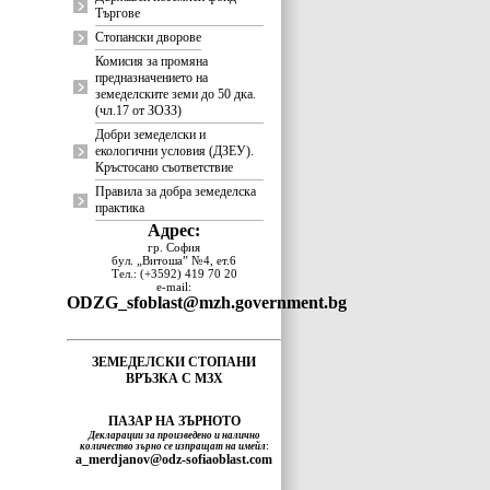
Търгове
Стопански дворове
Комисия за промяна
предназначението на
земеделските земи до 50 дка.
(чл.17 от ЗОЗЗ)
Добри земеделски и
екологични условия (ДЗЕУ).
Кръстосано съответствие
Правила за добра земеделска
практика
Адрес:
гр. София
бул. „Витоша” №4, ет.6
Тел.: (+3592) 419 70 20
e-mail:
ODZG_sfoblast@mzh.government.bg
ЗЕМЕДЕЛСКИ СТОПАНИ
ВРЪЗКА С МЗХ
ПАЗАР НА ЗЪРНОТО
Декларации за произведено и налично
количество зърно се изпращат на имейл
:
a_merdjanov@odz-sofiaoblast.com