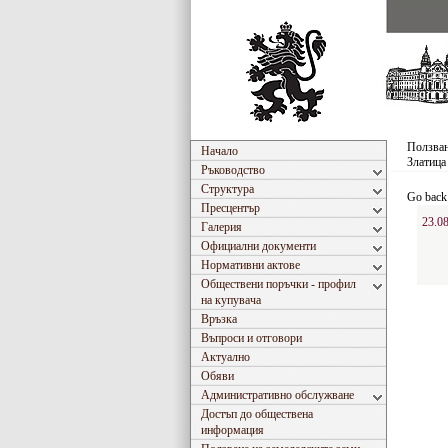
Ползван
Начало
Златица
Ръководство
Структура
Go back
Пресцентър
23.0
Галерия
Официални документи
Нормативни актове
Обществени поръчки - профил
на купувача
Връзка
Въпроси и отговори
Актуално
Обяви
Административно обслужване
Достъп до обществена
информация