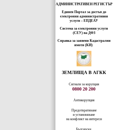
АДМИНИСТРАТИВЕН РЕГИСТЪР
Единен Портал за достъп до
електронни административни
услуги – ЕПДЕАУ
Система за електронни услуги
(СЕУ) на ДФЗ
Справка за заявени Кадастрални
имоти (КИ)
ЗЕМЛИЩА В АГКК
Сигнали за корупция
0800 20 200
Антикорупция
Предотвратяване
и установяване
на конфликт на интереси
Български