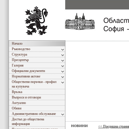
Начало
Ръководство
Структура
Пресцентър
Галерия
Официални документи
Нормативни актове
Обществени поръчки - профил
на купувача
Връзка
Въпроси и отговори
Актуално
Обяви
Административно обслужване
Достъп до обществена
информация
новини
<< Предишна страни