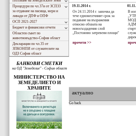
Ползване на земеделските земи
19.11.2014 г.
01.11
Процедури по чл.37и от ЗСПЗЗ
за отдаване на пасища, мери и
От 24.11.2014 г. започва да
В из
ливади от ДПФ и ОПФ
тече едномесечният срок за
„УТ
подаване на възражения
МОД
ОСП 2021-2027
относно обхвата на
АДМ
Бюджет и финансови отчети
новосъздадения слой
старт
„Постоянно затревени площи“
служ
Областен съвет по
дире
животновъдство-София област
Софи
прочети >>
проч
Декларации по чл.35 от
ЗПКОНПИ от служителите на
ОДЗ София област
БАНКОВИ СМЕТКИ
на ОД "Земеделие" - София област
МИНИСТЕРСТВО НА
ЗЕМЕДЕЛИЕТО И
ХРАНИТЕ
актуално
Go back