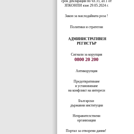
срок декларации по чл.35, ал.1 от
ЗПКОНПИ към 29.05.2024 г.
Закон за маслодайната роза !
Политики и стратегии
АДМИНИСТРАТИВЕН
РЕГИСТЪР
Сигнали за корупция
0800 20 200
Антикорупция
Предотвратяване
и установяване
на конфликт на интереси
Български
държавни институции
Неправителствени
организации
Портал за отворени данни!