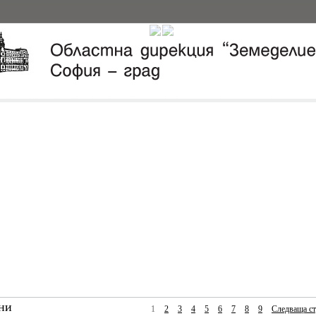
ни
1
2
3
4
5
6
7
8
9
Следваща ст