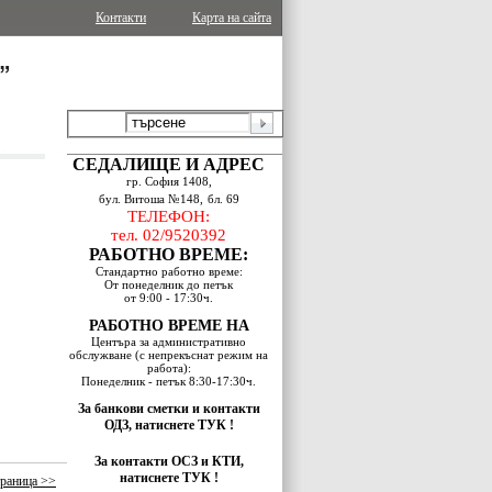
Контакти
Карта на сайта
СЕДАЛИЩЕ И АДРЕС
гр. София 1408,
бул. Витоша №148,
бл. 69
ТЕЛЕФОН:
тел. 02/9520392
РАБОТНО ВРЕМЕ:
Стандартно работно време:
От понеделник до петък
oт 9:00 - 17:30ч.
РАБОТНО ВРЕМЕ НА
Центъра за административно
обслужване (с непрекъснат режим на
работа):
Понеделник - петък 8:30-17:30ч.
За банкови сметки и контакти
ОДЗ, натиснете ТУК !
За контакти ОСЗ и КТИ,
натиснете ТУК !
раница >>