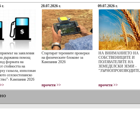
 г.
28.07.2026 г.
09.07.2026 г.
 приемът на заявления
Стартират теренните проверки
НА ВНИМАНИЕТО НА
 за държавна помощ
на физическите блокове за
СОБСТВЕНИЦИТЕ И
од формата на
Кампания 2026
ПОЛЗВАТЕЛИТЕ НА
от стойността на
ЗЕМЕДЕЛСКИ ЗЕМИ -
рху газьола, използван
"ЗЪРНОПРОИЗВОДИТЕ
ото селскостопанско
ство”- Kампания 2026
 >>
прочети >>
прочети >>
лно