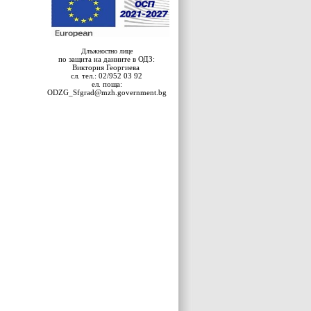
Длъжностно лице
по защита на данните в ОДЗ:
Виктория Георгиева
сл. тел.: 02/952 03 92
ел. поща:
ODZG_Sfgrad@mzh.government.bg