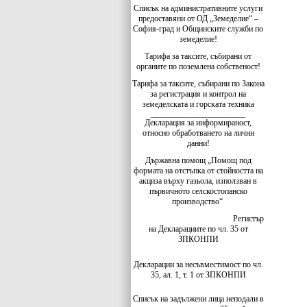
Списък на административните услуги
предоставяни от ОД „Земеделие“ –
София-град и Общинските служби по
земеделие!
Тарифа за таксите, събирани от
органите по поземлена собственост!
Тарифа за таксите, събирани по Закона
за регистрация и контрол на
земеделската и горската техника
_______________________
Декларация за информираност,
относно обработването на лични
данни!
Държавна помощ „Помощ под
формата на отстъпка от стойността на
акциза върху газьола, използван в
първичното селскостопанско
производство“
Регистър
на Декларациите по чл. 35 от
ЗПКОНПИ
Декларации за несъвместимост по чл.
35, ал. 1, т. 1 от ЗПКОНПИ
Списък на задължени лица неподали в