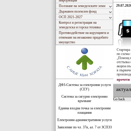
информация
29.07.2026
Ползване на земеделските земи
Държавен поземлен фонд
ОСП 2021-2027
Контрол и регистрация на
земеделска и горска техника
Противодействие на корупцията и
отнемане на незаконно придобито
имущество
Стартира
по схема
„Помощ п
отстъпка 
акциза въ
в първичн
производ
прочети
ДФЗ-Система за електронни услуги
актуа
(СЕУ)
Система за сигурно електронно
Go back
връчване
Единна входна точка за електронни
плащания
Електронни административни услуги
Заявление по чл. 37в, ал. 7 от ЗСПЗЗ