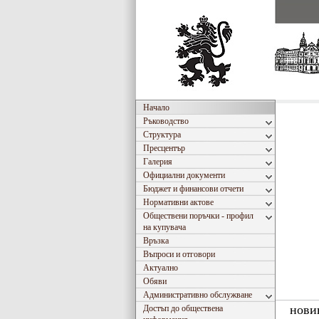
Начало
Ръководство
Структура
Пресцентър
Галерия
Официални документи
Бюджет и финансови отчети
Нормативни актове
Обществени поръчки - профил
на купувача
Връзка
Въпроси и отговори
Актуално
Обяви
Административно обслужване
нови
Достъп до обществена