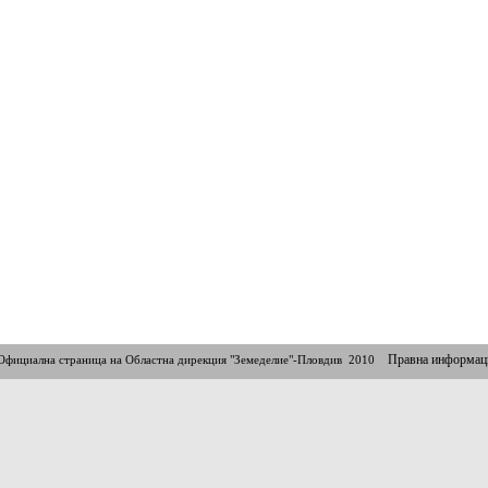
Правна информац
Официална страница на Областна дирекция "Земеделие"-Пловдив 2010