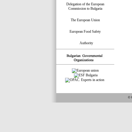
Delegation of the European
Commission to Bulgaria
The European Union
European Food Safety
Authority
© 