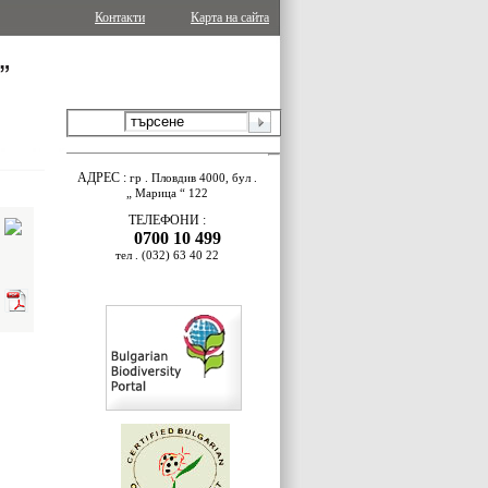
Контакти
Карта на сайта
АДРЕС
:
гр
.
Пловдив
4000,
бул
.
„
Марица
“ 122
ТЕЛЕФОНИ
:
0700 10 499
тел
. (032) 63 40 22