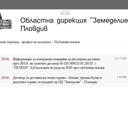
ени поръчки - профил на купувача
>
Публични покани
.2016г.
Информация за извършени плащания на регулярни доставки
751.77 KB
през 2015г. по сключен договор № ОП-009/23.01.2015Г. с
"ПЕТРОЛ" АД възложен по реда на ЗОП чрез публична покана
.2016г.
Договор за доставка на течни горива - бензин, пропан-бутан и
1.26 MB
дизелово гориво за нуждите на ОД "Земеделие" - Пловдив