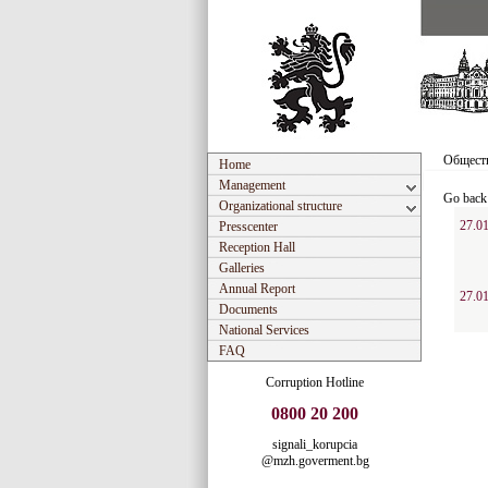
Обществ
Home
Management
Go back
Organizational structure
27.01
Presscenter
Reception Hall
Galleries
Annual Report
27.01
Documents
National Services
FAQ
Corruption Hotline
0800 20 200
signali_korupcia
@mzh.goverment.bg