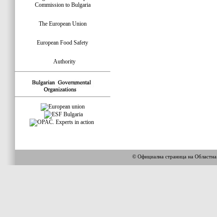
Commission to Bulgaria
The European Union
European Food Safety
Authority
© Официална страница на Областн