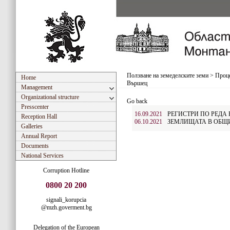
Ползване на земеделските земи
>
Проце
Home
Вършец
Management
Organizational structure
Go back
Presscenter
16.09.2021
РЕГИСТРИ ПО РЕДА Н
Reception Hall
06.10.2021
ЗЕМЛИЩАТА В ОБЩ
Galleries
Annual Report
Documents
National Services
Corruption Hotline
0800 20 200
signali_korupcia
@mzh.goverment.bg
Delegation of the European