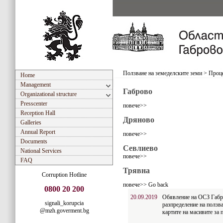
Ползване на земеделските земи
>
Проце
Home
Management
Габрово
Organizational structure
Presscenter
повече>>
Reception Hall
Дряново
Galleries
Annual Report
повече>>
Documents
Севлиево
National Services
повече>>
FAQ
Трявна
Corruption Hotline
повече>>
Go back
0800 20 200
20.09.2019
Обявление на ОСЗ Габро
signali_korupcia
разпределение на ползва
@mzh.goverment.bg
картите на масивите за 