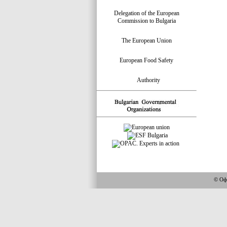
Delegation of the European
Commission to Bulgaria
The European Union
European Food Safety
Authority
© Офи