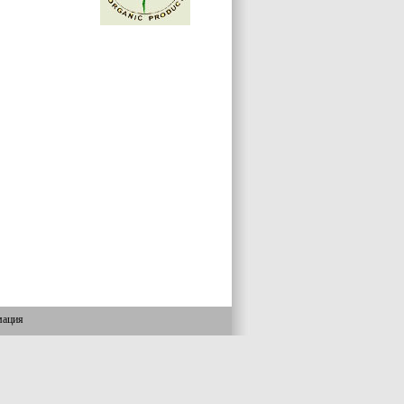
мация