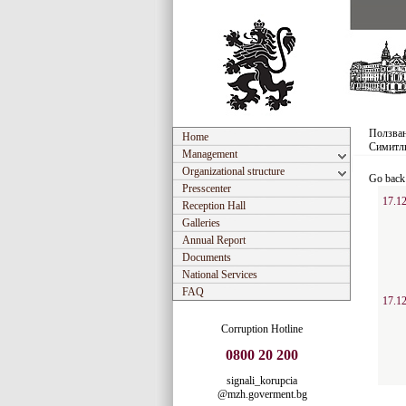
Ползван
Home
Симитл
Management
Organizational structure
Go back
Presscenter
17.12
Reception Hall
Galleries
Annual Report
Documents
National Services
FAQ
17.12
Corruption Hotline
0800 20 200
signali_korupcia
@mzh.goverment.bg