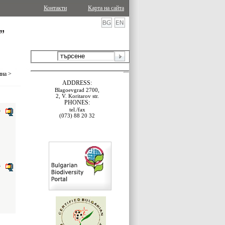
Контакти
Карта на сайта
ина
>
ADDRESS:
Blagoevgrad 2700,
2, V. Koritarov str.
PHONES:
tel./fax
B
(073) 88 20 32
B