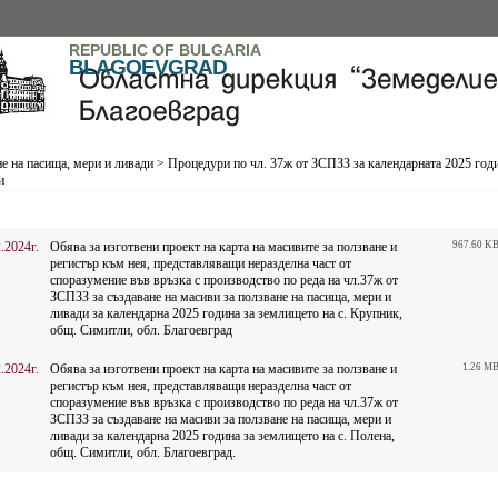
REPUBLIC OF BULGARIA
BLAGOEVGRAD
е на пасища, мери и ливади
>
Процедури по чл. 37ж от ЗСПЗЗ за календарната 2025 год
и
.2024г.
Обява за изготвени проект на карта на масивите за ползване и
967.60 K
регистър към нея, представляващи неразделна част от
споразумение във връзка с производство по реда на чл.37ж от
ЗСПЗЗ за създаване на масиви за ползване на пасища, мери и
ливади за календарна 2025 година за землището на с. Крупник,
общ. Симитли, обл. Благоевград
.2024г.
Обява за изготвени проект на карта на масивите за ползване и
1.26 M
регистър към нея, представляващи неразделна част от
споразумение във връзка с производство по реда на чл.37ж от
ЗСПЗЗ за създаване на масиви за ползване на пасища, мери и
ливади за календарна 2025 година за землището на с. Полена,
общ. Симитли, обл. Благоевград.