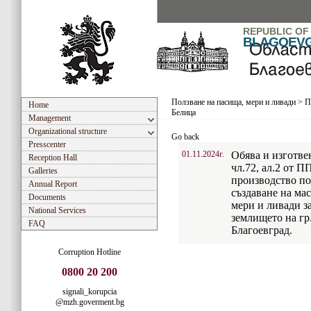
REPUBLIC OF
BLAGOEV
Ползване на пасища, мери и ливади
>
П
Home
Белица
Management
Organizational structure
Go back
Presscenter
01.11.2024г.
Обява и изготве
Reception Hall
чл.72, ал.2 от 
Galleries
производство по
Annual Report
създаване на ма
Documents
мери и ливади з
National Services
землището на гр.
FAQ
Благоевград.
Corruption Hotline
0800 20 200
signali_korupcia
@mzh.goverment.bg