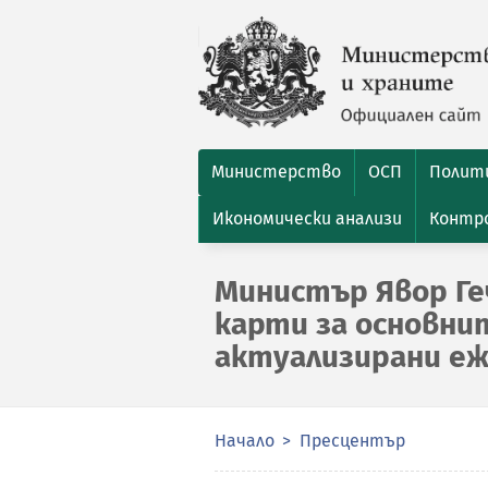
Министерство
ОСП
Полити
Икономически анализи
Контро
Министър Явор Ге
карти за основни
актуализирани еж
Начало
Пресцентър