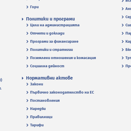
Ис
Гори
Ан
Се
Политики и програми
Цели на администрацията
Си
Отчети и доклади
Па
Програми за финансиране
Ка
Политики и стратегии
Бю
Поземлени отношения и комасация
Тр
Социална дейност
Пр
Нормативни актове
П)
Закони
.
Първично законодателство на ЕС
Постановления
Наредби
Правилници
Тарифи