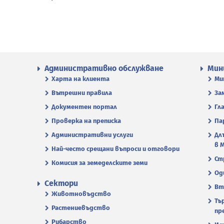
Административно обслужване
Мин
Харта на клиента
Ми
Вътрешни правила
За
Документен портал
Гл
Проверка на преписка
Па
Административни услуги
Дл
в 
Най-често срещани въпроси и отговори
Ст
Комисия за земеделските земи
Од
Сектори
Вт
Животновъдство
Тъ
Растениевъдство
пр
Рибарство