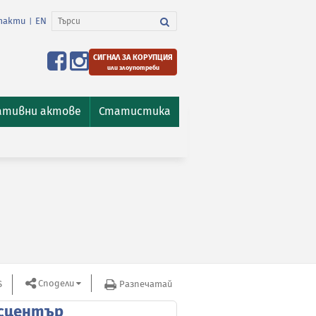
такти
EN
|
СИГНАЛ ЗА КОРУПЦИЯ
или злоупотреби
ативни актове
Статистика
Сподели
S
Разпечатай
сцентър