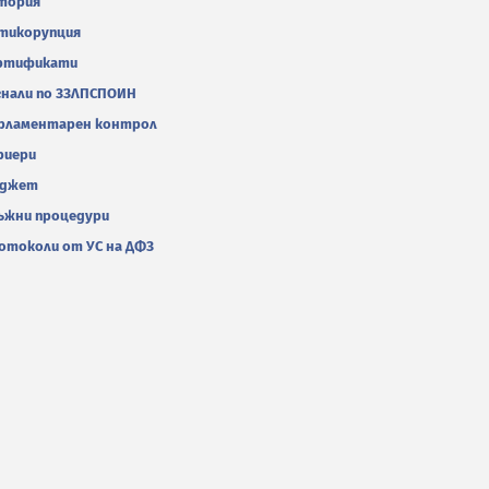
тория
тикорупция
ртификати
гнали по ЗЗЛПСПОИН
рламентарен контрол
риери
джет
ъжни процедури
отоколи от УС на ДФЗ