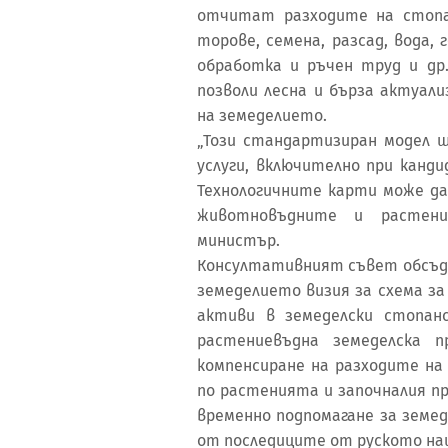
отчитат разходите на стопа
торове, семена, разсад, вода,
обработка и ръчен труд и др.
позволи лесна и бърза актуал
на земеделието.
„Този стандартизиран модел щ
услуги, включително при канд
Технологичните карти може да
животновъдните и растение
министър.
Консултативният съвет обсъ
земеделието визия за схема з
активи в земеделски стопан
растениевъдна земеделска 
компенсиране на разходите на
по растенията и започналия пр
временно подпомагане за земе
от последиците от руското наш