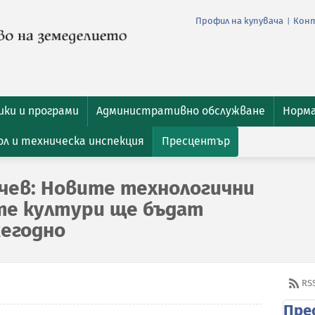
Профил на купувача
Кон
|
ки и програми
Административно обслужване
Норм
л и техническа инспекция
Пресцентър
чев: Новите технологични
те култури ще бъдат
егодно
RS
Пре