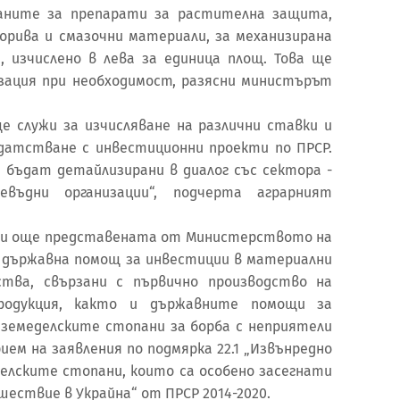
ните за препарати за растителна защита,
 горива и смазочни материали, за механизирана
, изчислено в лева за единица площ. Това ще
изация при необходимост, разясни министърът
е служи за изчисляване на различни ставки и
идатстване с инвестиционни проекти по ПРСР.
 бъдат детайлизирани в диалог със сектора -
въдни организации“, подчерта аграрният
ди още представената от Министерството на
а държавна помощ за инвестиции в материални
ства, свързани с първично производство на
продукция, както и държавните помощи за
 земеделските стопани за борба с неприятели
ием на заявления по подмярка 22.1 „Извънредно
делските стопани, които са особено засегнати
ествие в Украйна“ от ПРСР 2014-2020.