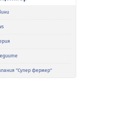
вини
ws
ерия
медиите
мпания "Супер фермер"