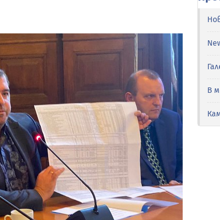
Но
Ne
Гал
В 
Ка