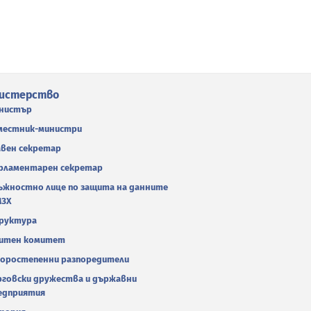
истерство
нистър
местник-министри
авен секретар
рламентарен секретар
ъжностно лице по защита на данните
МЗХ
руктура
итен комитет
оростепенни разпоредители
рговски дружества и държавни
едприятия