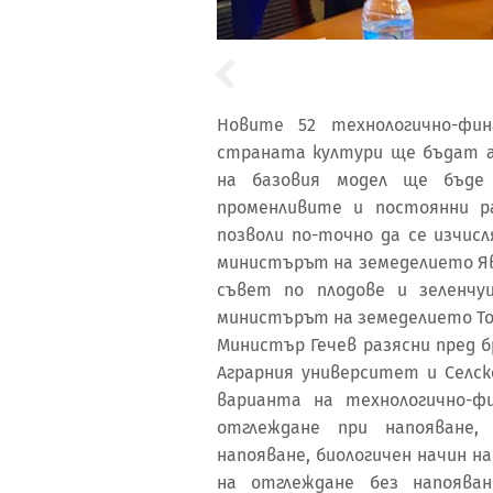
Новите 52 технологично-фи
страната култури ще бъдат а
на базовия модел ще бъде
променливите и постоянни р
позволи по-точно да се изчис
министърът на земеделието Яв
съвет по плодове и зеленчу
министърът на земеделието То
Министър Гечев разясни пред 
Аграрния университет и Селс
варианта на технологично-ф
отглеждане при напояване,
напояване, биологичен начин н
на отглеждане без напоява