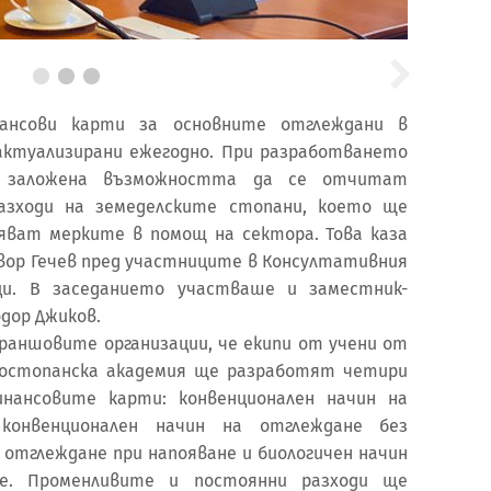
нансови карти за основните отглеждани в
ктуализирани ежегодно. При разработването
 заложена възможността да се отчитат
азходи на земеделските стопани, което ще
ляват мерките в помощ на сектора. Това каза
ор Гечев пред участниците в Консултативния
ци. В заседанието участваше и заместник-
дор Джиков.
браншовите организации, че екипи от учени от
костопанска академия ще разработят четири
инансовите карти: конвенционален начин на
 конвенционален начин на отглеждане без
а отглеждане при напояване и биологичен начин
не. Променливите и постоянни разходи ще