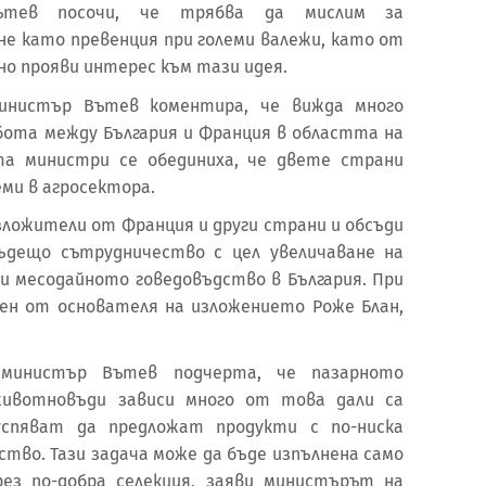
Вътев посочи, че трябва да мислим за
е като превенция при големи валежи, като от
о прояви интерес към тази идея.
инистър Вътев коментира, че вижда много
ота между България и Франция в областта на
а министри се обединиха, че двете страни
ми в агросектора.
зложители от Франция и други страни и обсъди
ъдещо сътрудничество с цел увеличаване на
 месодайното говедовъдство в България. При
ен от основателя на изложението Роже Блан,
 министър Вътев подчерта, че пазарното
животновъди зависи много от това дали са
 успяват да предложат продукти с по-ниска
ство. Тази задача може да бъде изпълнена само
рез по-добра селекция, заяви министърът на