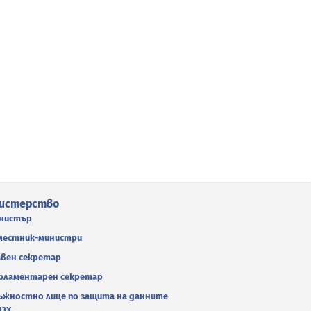
истерство
нистър
местник-министри
авен секретар
рламентарен секретар
ъжностно лице по защита на данните
МЗХ