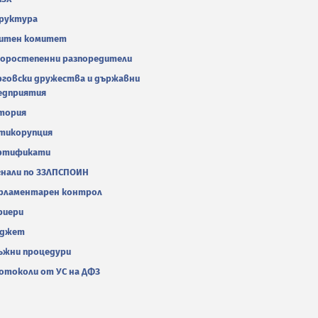
руктура
итен комитет
оростепенни разпоредители
рговски дружества и държавни
едприятия
тория
тикорупция
ртификати
гнали по ЗЗЛПСПОИН
рламентарен контрол
риери
джет
ъжни процедури
отоколи от УС на ДФЗ