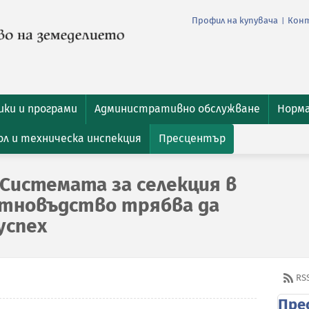
Профил на купувача
Кон
|
ки и програми
Административно обслужване
Норм
л и техническа инспекция
Пресцентър
Системата за селекция в
отновъдство трябва да
успех
RS
Пре