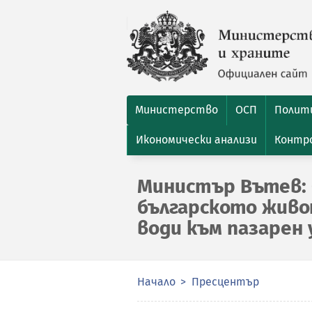
Министерство
ОСП
Полити
Икономически анализи
Контро
Министър Вътев: 
българското жив
води към пазарен 
Начало
Пресцентър