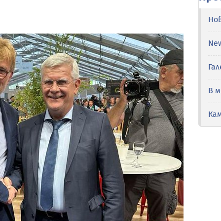
Но
Ne
Гал
В 
Ка