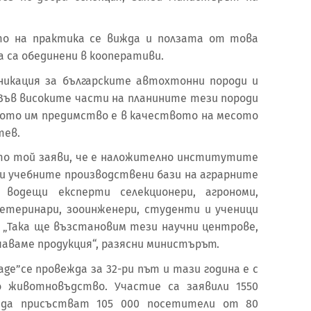
ето на практика се вижда и ползата от това
 са обединени в кооперативи.
никация за българските автохтонни породи и
Във високите части на планините тези породи
ото им предимство е в качеството на месото
тев.
то той заяви, че е наложително институтите
 и учебните производствени бази на аграрните
водещи експерти селекционери, агрономи,
ветеринари, зооинженери, студенти и ученици
 „Така ще възстановим тези научни центрове,
чаваме продукция“, разясни министърът.
ge”се провежда за 32-ри път и тази година е с
о животновъдство. Участие са заявили 1550
 да присъстват 105 000 посетители от 80