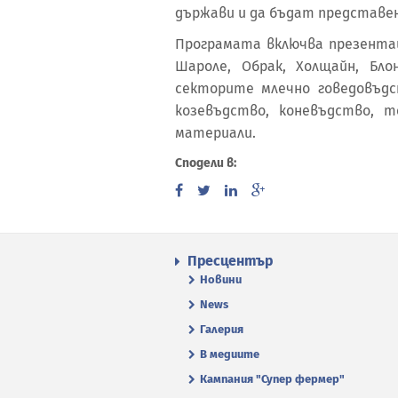
държави и да бъдат представе
Програмата включва презентац
Шароле, Обрак, Холщайн, Бл
секторите млечно говедовъдс
козевъдство, коневъдство, 
материали.
Сподели в:
Пресцентър
Новини
News
Галерия
В медиите
Кампания "Супер фермер"