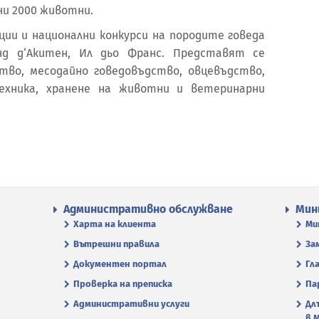
ни 2000 животни.
ии и национални конкурси на породите говеда
онд д‘Акитен, Ил дьо Франс. Представят се
тво, месодайно говедовъдство, овцевъдство,
техника, хранене на животни и ветеринарни
Административно обслужване
Мин
Харта на клиента
Ми
Вътрешни правила
За
Документен портал
Гл
Проверка на преписка
Па
Административни услуги
Дл
в 