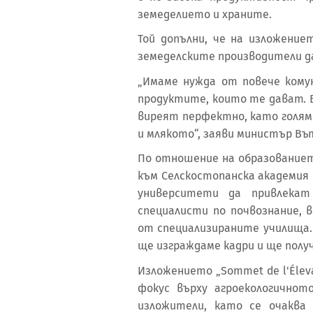
земеделието и храните.
Той допълни, че на изложени
земеделските производители да
„Имаме нужда от повече кому
продуктите, които те дават. 
виреят перфектно, като голям
и млякото“, заяви министър Въ
По отношение на образование
към Селскостопанска академия
университети да привлекат 
специалисти по почвознание, 
от специализираните училища.
ще изграждаме кадри и ще полу
Изложението „Sommet de l'Éleva
фокус върху агроекологичнот
изложители, като се очаква