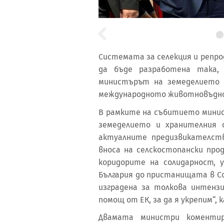
Системата за селекция и репр
да бъде разработена така, 
министърът на земеделието 
международното животновъдно 
В рамките на събитието минис
земеделието и хранителния 
актуалните предизвикателст
вноса на селскостопански про
коридорите на солидарност, 
България до пристанищата в С
изградена за толкова интенз
помощ от ЕК, за да я укрепим“,
Двамата министри коменти