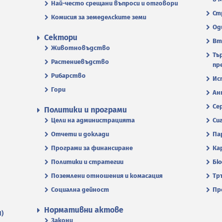
Най-често срещани въпроси и отговори
Ст
Комисия за земеделските земи
Од
Сектори
Вт
Животновъдство
Тъ
Растениевъдство
пр
Рибарство
Ис
Гори
Ан
Се
Политики и програми
Цели на администрацията
Си
Отчети и доклади
Па
Програми за финансиране
Ка
Политики и стратегии
Бю
Поземлени отношения и комасация
Тр
Социална дейност
Пр
Нормативни актове
П)
Закони