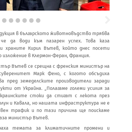
одукция в българското животновъдство трябва
че да води към пазарен успех. Това каза
и храните Кирил Вътев, който днес посети
изложение в Клермон-Феран, Франция.
тър Вътев се срещна с френския министър на
суверенитет Марк Фено, с когото обсъдиха
ва пред земеделските производители заради
дукти от Украйна. „Полагаме големи усилия за
украинските стоки да стигат с лекота през
олун и Кавала, но нашата инфраструктура не е
ивен трафик и по тази причина ще поискаме
 каза министър Вътев.
раха темата за климатичните промени и