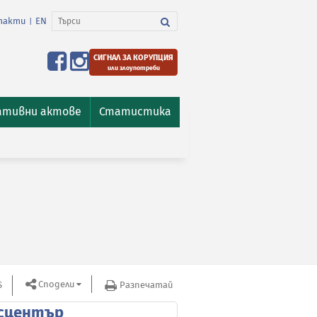
такти
EN
|
СИГНАЛ ЗА КОРУПЦИЯ
или злоупотреби
ативни актове
Статистика
Сподели
S
Разпечатай
сцентър