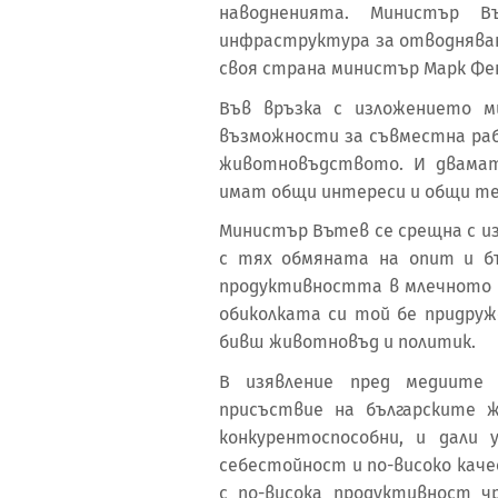
наводненията. Министър 
инфраструктура за отводняван
своя страна министър Марк Фен
Във връзка с изложението м
възможности за съвместна раб
животновъдството. И двамат
имат общи интереси и общи те
Министър Вътев се срещна с и
с тях обмяната на опит и б
продуктивността в млечното и
обиколката си той бе придруж
бивш животновъд и политик.
В изявление пред медиите
присъствие на българските 
конкурентоспособни, и дали
себестойност и по-високо каче
с по-висока продуктивност ч