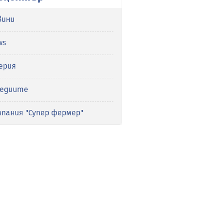
вини
ws
ерия
медиите
мпания "Супер фермер"