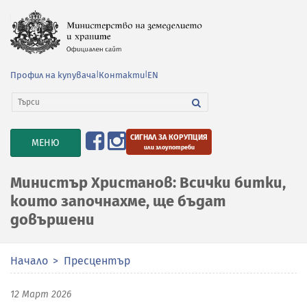
Профил на купувача
|
Контакти
|
EN
СИГНАЛ ЗА КОРУПЦИЯ
TOGGLE
МЕНЮ
или злоупотреби
NAVIGATION
Министър Христанов: Всички битки,
които започнахме, ще бъдат
довършени
Начало
Пресцентър
12 Март 2026