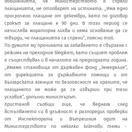
обвиненията, че Министерството е спряло
плащанията, не отговарят на истината. „Има едно
просрочено плащане от декември, като по договор
срокът за плащане е 90 дни. В този период се
начислява мораторна лихва и няма основание да се
твърди, че плащанията са спрени“, поясни той.
По думите му причината за забавянето е свързана с
режима на преходния бюджет, като същият проблем
е съществувал и в началото на предходната година.
„Имаме становища от Държавен фонд „Земеделие“,
от дирекцията за държавните помощи и от
Българската агенция по безопасност на храните, че
плащането не може да се извърши при тези
условия“, допълни министърът.
Христанов съобщи още, че веднага след
встъпването си в длъжност е разпоредил проверки
от Инспектората и Вътрешния одит на
Министерството по няколко ключови теми -