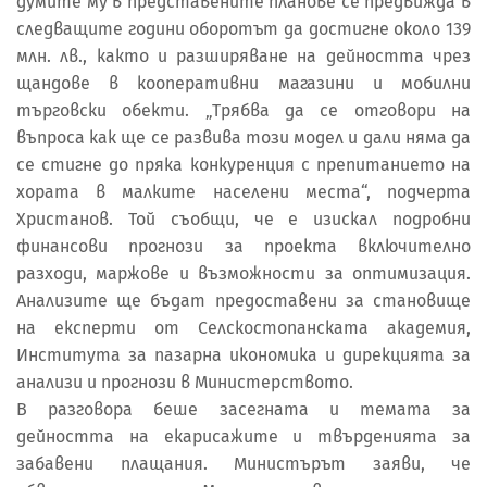
думите му в представените планове се предвижда в
следващите години оборотът да достигне около 139
млн. лв., както и разширяване на дейността чрез
щандове в кооперативни магазини и мобилни
търговски обекти. „Трябва да се отговори на
въпроса как ще се развива този модел и дали няма да
се стигне до пряка конкуренция с препитанието на
хората в малките населени места“, подчерта
Христанов. Той съобщи, че е изискал подробни
финансови прогнози за проекта включително
разходи, маржове и възможности за оптимизация.
Анализите ще бъдат предоставени за становище
на експерти от Селскостопанската академия,
Института за пазарна икономика и дирекцията за
анализи и прогнози в Министерството.
В разговора беше засегната и темата за
дейността на екарисажите и твърденията за
забавени плащания. Министърът заяви, че