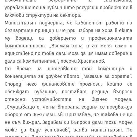
управлението на публичните ресурси и проверките в
ключови структури на сектора.
Министърът подчерта, че кабинетът работи на
безпартиен принцип и че при избора на хора в екипа
му водещи са доверието и професионалната
компетентност. „Взимам хора и ги меря само и
единствено по това дали мога да им имам доверие и
дали са компетентни“, посочи Христанов.
По време на интервюто той коментира и
концепцията за дружеството „Магазин за хората“.
Според него финансовите прогнози, които се
обсъждат публично, поставят редица въпроси
относно устойчивостта на бизнес модела.
„Смущаващо е, че на втората година се предвижда
оборот от 36–37 млн. лв. Признавам, че такова нещо
не съм виждал. Задавам си въпроса дали този модел
може да бъде устойчив“, заяви министърът. По