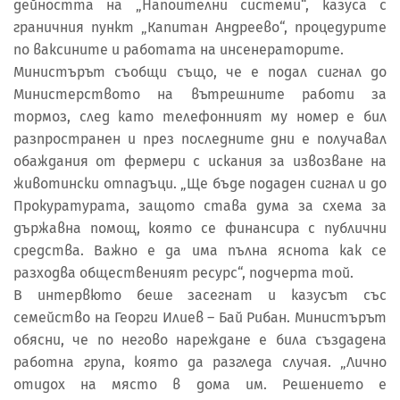
дейността на „Напоителни системи“, казуса с
граничния пункт „Капитан Андреево“, процедурите
по ваксините и работата на инсенераторите.
Министърът съобщи също, че е подал сигнал до
Министерството на вътрешните работи за
тормоз, след като телефонният му номер е бил
разпространен и през последните дни е получавал
обаждания от фермери с искания за извозване на
животински отпадъци. „Ще бъде подаден сигнал и до
Прокуратурата, защото става дума за схема за
държавна помощ, която се финансира с публични
средства. Важно е да има пълна яснота как се
разходва общественият ресурс“, подчерта той.
В интервюто беше засегнат и казусът със
семейство на Георги Илиев – Бай Рибан. Министърът
обясни, че по негово нареждане е била създадена
работна група, която да разгледа случая. „Лично
отидох на място в дома им. Решението е