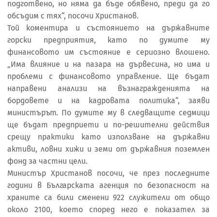
подготвено, но няма да бъде обявено, преди да го
обсъдим с тях“, посочи Христанов.
Той коментира и състоянието на държавните
горски предприятия, като по думите му
финансовото им състояние е сериозно влошено.
„Има влияние и на пазара на дървесина, но има и
проблеми с финансовото управление. Ще бъдат
направени анализи на възнагражденията на
бордовете и на кадровата политика“, заяви
министърът. По думите му в следващите седмици
ще бъдат предприети и по-решителни действия
срещу практики като използване на държавни
активи, ловни хижи и земи от държавния поземлен
фонд за частни цели.
Министър Христанов посочи, че през последните
години в Българската агенция по безопасност на
храните са били сменени 922 служители от общо
около 2100, което според него е показател за