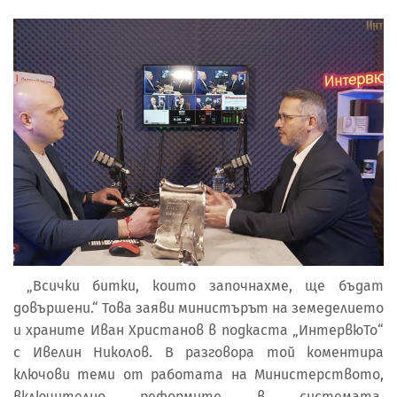
„Всички битки, които започнахме, ще бъдат
довършени.“ Това заяви министърът на земеделието
и храните Иван Христанов в подкаста „ИнтервюТо“
с Ивелин Николов. В разговора той коментира
ключови теми от работата на Министерството,
включително реформите в системата,