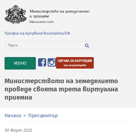
Профил на купувача
|
Контакти
|
EN
СИГНАЛ ЗА КОРУПЦИЯ
TOGGLE
МЕНЮ
или злоупотреби
NAVIGATION
Министерството на земеделието
проведе своята трета виртуална
приемна
Начало
Пресцентър
30 Март 2022