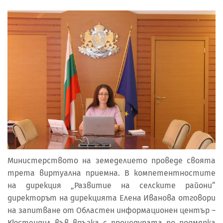
Министерството на земеделието проведе своята
трета виртуална приемна. В компетентностите
на дирекция „Развитие на селските райони“
директорът на дирекцията Елена Иванова отговори
на запитване от Областен информационен център –
Кюстендил във връзка с процедурата по подмярка