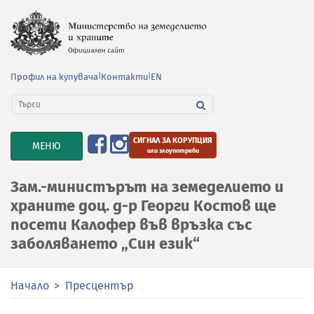
Профил на купувача
|
Контакти
|
EN
СИГНАЛ ЗА КОРУПЦИЯ
TOGGLE
МЕНЮ
или злоупотреби
NAVIGATION
Зам.-министърът на земеделието и
храните доц. д-р Георги Костов ще
посети Калофер във връзка със
заболяването „Син език“
Начало
Пресцентър