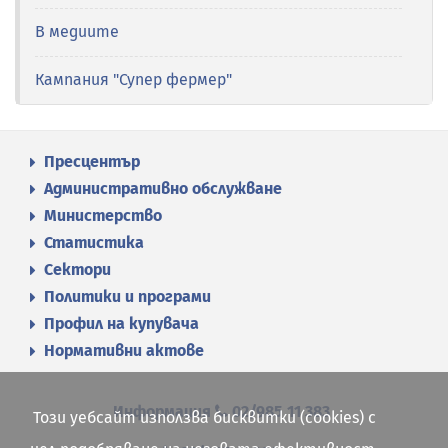
В медиите
Кампания "Супер фермер"
Пресцентър
Административно обслужване
Министерство
Статистика
Сектори
Политики и програми
Профил на купувача
Нормативни актове
Информация
02/985 11 383
Този уебсайт използва бисквитки (cookies) с