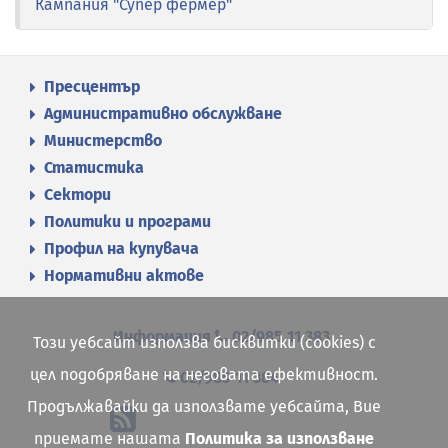
Кампания "Супер фермер"
Пресцентър
Административно обслужване
Министерство
Статистика
Сектори
Политики и програми
Профил на купувача
Нормативни актове
Информация
02/985 11 383
Този уебсайт използва бисквитки (cookies) с
цел подобряване на неговата ефективност.
02/985 11 384
Продължавайки да използвате уебсайта, Вие
приемате нашата
Политика за използване