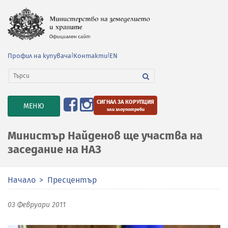
Профил на купувача
|
Контакти
|
EN
СИГНАЛ ЗА КОРУПЦИЯ
TOGGLE
МЕНЮ
или злоупотреби
NAVIGATION
Министър Найденов ще участва на
заседание на НАЗ
Начало
Пресцентър
03 Февруари 2011