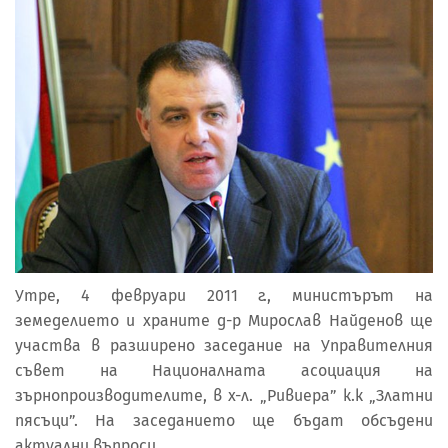
Утре, 4 февруари 2011 г., министърът на
земеделието и храните д-р Мирослав Найденов ще
участва в разширено заседание на Управителния
съвет на Националната асоциация на
зърнопроизводителите, в х-л. „Ривиера” к.к „Златни
пясъци”. На заседанието ще бъдат обсъдени
актуални въпроси.