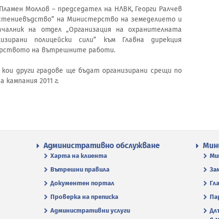
ламен Моллов – председател на НЛВК, Георги Ралчев
астениевъдство” на Министерство на земеделието и
ачалник на отдел „Организация на охранителната
изирани полицейски сили” към Главна дирекция
ерството на вътрешните работи.
 кои други градове ще бъдат организирани срещи по
 кампания 2011 г.
Административно обслужване
Мин
Харта на клиента
Ми
Вътрешни правила
За
Документен портал
Гл
Проверка на преписка
Па
Административни услуги
Дл