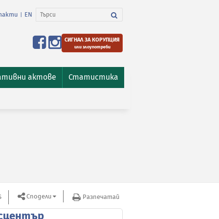
такти
EN
|
СИГНАЛ ЗА КОРУПЦИЯ
или злоупотреби
ативни актове
Статистика
Сподели
S
Разпечатай
сцентър