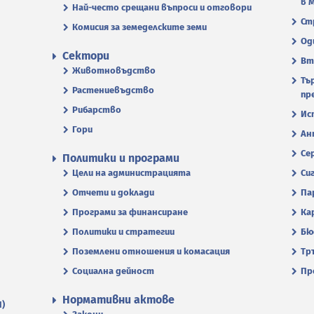
в 
Най-често срещани въпроси и отговори
Ст
Комисия за земеделските земи
Од
Сектори
Вт
Животновъдство
Тъ
Растениевъдство
пр
Рибарство
Ис
Гори
Ан
Се
Политики и програми
Цели на администрацията
Си
Отчети и доклади
Па
Програми за финансиране
Ка
Политики и стратегии
Бю
Поземлени отношения и комасация
Тр
Социална дейност
Пр
Нормативни актове
П)