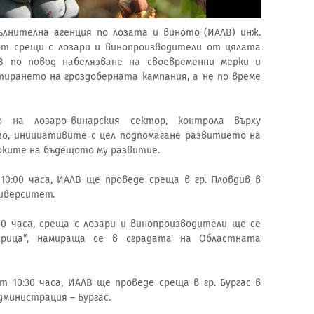
лнителна агенция по лозата и виното (ИАЛВ) инж.
от срещи с лозари и винопроизводители от цялата
 по повод набелязване на своевременни мерки и
ирането на гроздоберната кампания, а не по време
 на лозаро-винарския сектор, контрола върху
о, инициативите с цел подпомагане развитието на
оките на бъдещото му развитие.
 10:00 часа, ИАЛВ ще проведе среща в гр. Пловдив в
ниверситет.
1:00 часа, среща с лозари и винопроизводители ще се
Марица”, намираща се в сградата на Областната
от 10:30 часа, ИАЛВ ще проведе среща в гр. Бургас в
министрация – Бургас.