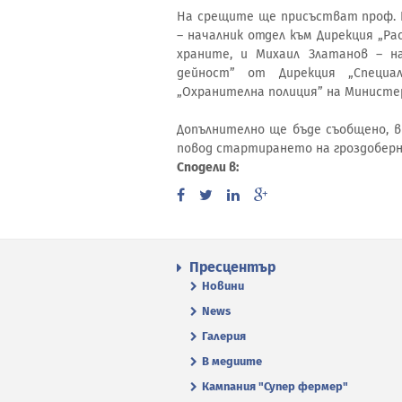
На срещите ще присъстват проф. П
– началник отдел към Дирекция „Р
храните, и Михаил Златанов – н
дейност” от Дирекция „Специал
„Охранителна полиция” на Минист
Допълнително ще бъде съобщено, в
повод стартирането на гроздоберна
Сподели в:
Пресцентър
Новини
News
Галерия
В медиите
Кампания "Супер фермер"