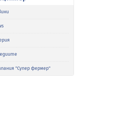
вини
ws
ерия
медиите
мпания "Супер фермер"