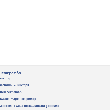
истерство
нистър
местник-министри
авен секретар
рламентарен секретар
ъжностно лице по защита на данните