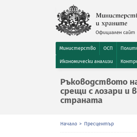
Министерство
ОСП
Полити
Икономически анализи
Контро
Ръководството н
срещи с лозари и
страната
Начало
Пресцентър