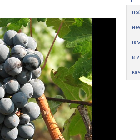
Но
Ne
Гал
В 
Ка