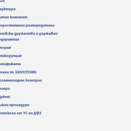
МЗХ
руктура
итен комитет
оростепенни разпоредители
рговски дружества и държавни
едприятия
тория
тикорупция
ртификати
гнали по ЗЗЛПСПОИН
рламентарен контрол
риери
джет
ъжни процедури
отоколи от УС на ДФЗ