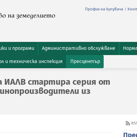
Профил на купувача
Кон
|
ки и програми
Административно обслужване
Норм
л и техническа инспекция
Пресцентър
а ИАЛВ стартира серия от
 винопроизводители из
RS
Пре