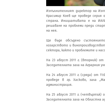
Изпълнителният директор на Изпъ
Красимир Коев ще проведе серия 
страна. Инициативата е на ИАЛВ
решаване на проблеми преди старт
на нея.
Ще бъде обсъдено състоянието
лозарството и винопроизводствот
сектора, както и проблемите и нас
На 23 август 2011 г. (вторник) от
Заседателната зала на Аграрния у
На 24 август 2011 г. (сряда) от 1
проведе в гр. Хасково, зала „
администрация.
На 25 август 2011 г. (четвъртък) 
Заседателната зала на Областна ад