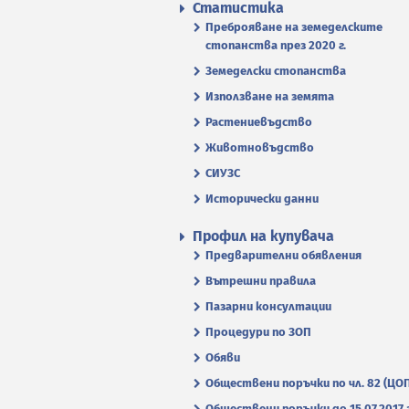
Статистика
Преброяване на земеделските
стопанства през 2020 г.
Земеделски стопанства
Използване на земята
Растениевъдство
Животновъдство
СИУЗС
Исторически данни
Профил на купувача
Предварителни обявления
Вътрешни правила
Пазарни консултации
Процедури по ЗОП
Обяви
Обществени поръчки по чл. 82 (ЦО
Обществени поръчки до 15.07.2017 г