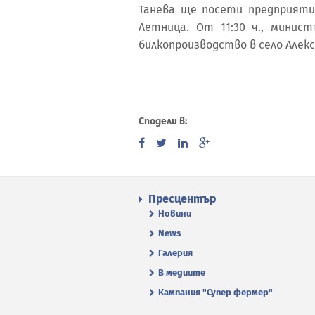
Танева ще посети предприятие
Летница. От 11:30 ч., минис
билкопроизводство в село Алек
Сподели в:
Пресцентър
Новини
News
Галерия
В медиите
Кампания "Супер фермер"