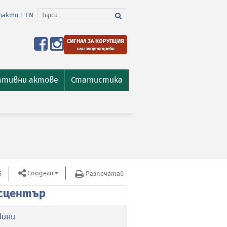
такти
EN
|
СИГНАЛ ЗА КОРУПЦИЯ
или злоупотреби
ативни актове
Статистика
Сподели
S
Разпечатай
сцентър
вини