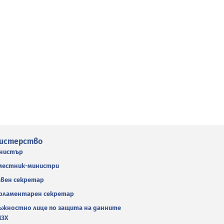
истерство
нистър
местник-министри
авен секретар
рламентарен секретар
ъжностно лице по защита на данните
МЗХ