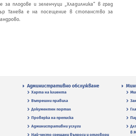
 за плодове и зеленчуци „Хладилника“ в град
тър Танева е на посещение в стопанство за
сандрово.
Административно обслужване
Мин
Харта на клиента
Ми
Вътрешни правила
За
Документен портал
Гл
Проверка на преписка
Па
Административни услуги
Дл
в 
Най-често срещани въпроси и отговори