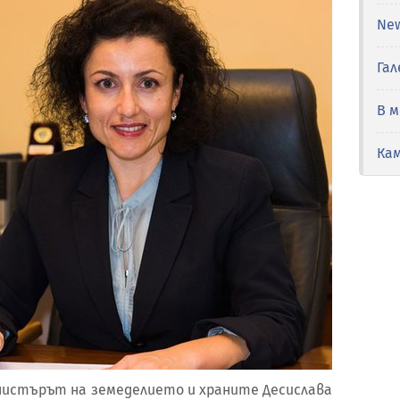
Ne
Гал
В 
Ка
, министърът на земеделието и храните Десислава