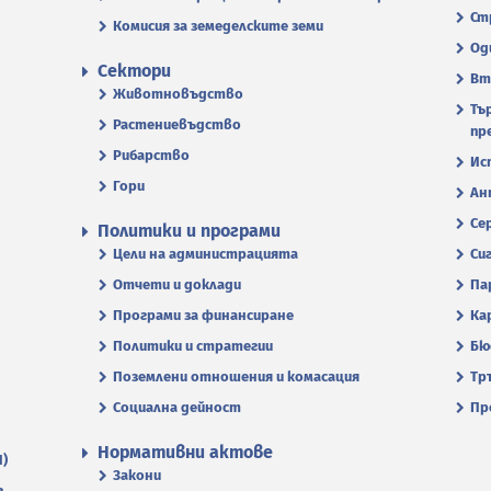
Ст
Комисия за земеделските земи
Од
Сектори
Вт
Животновъдство
Тъ
Растениевъдство
пр
Рибарство
Ис
Гори
Ан
Се
Политики и програми
Цели на администрацията
Си
Отчети и доклади
Па
Програми за финансиране
Ка
Политики и стратегии
Бю
Поземлени отношения и комасация
Тр
Социална дейност
Пр
Нормативни актове
П)
Закони
.