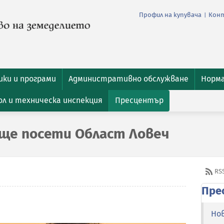
Профил на купувача
Кон
|
ки и програми
Административно обслужване
Норм
л и техническа инспекция
Пресцентър
ще посети Област Ловеч
RS
Пре
Но