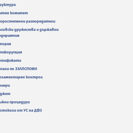
руктура
итен комитет
оростепенни разпоредители
рговски дружества и държавни
едприятия
тория
тикорупция
ртификати
гнали по ЗЗЛПСПОИН
рламентарен контрол
риери
джет
ъжни процедури
отоколи от УС на ДФЗ