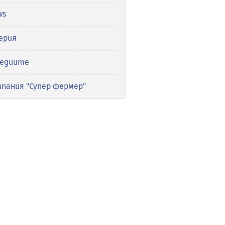
ws
ерия
медиите
мпания "Супер фермер"