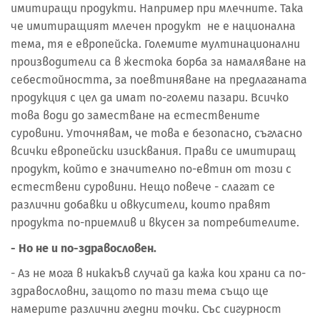
имитиращи продукти. Например при млечните. Така
че имитиращият млечен продукт не е национална
тема, тя е европейска. Големите мултинационални
производители са в жестока борба за намаляване на
себестойността, за поевтиняване на предлаганата
продукция с цел да имат по-големи пазари. Всичко
това води до заместване на естествените
суровини. Уточнявам, че това е безопасно, съгласно
всички европейски изисквания. Прави се имитиращ
продукт, който е значително по-евтин от този с
естествени суровини. Нещо повече - слагат се
различни добавки и овкусители, които правят
продукта по-приемлив и вкусен за потребителите.
- Но не и по-здравословен.
- Аз не мога в никакъв случай да кажа кои храни са по-
здравословни, защото по тази тема също ще
намерите различни гледни точки. Със сигурност