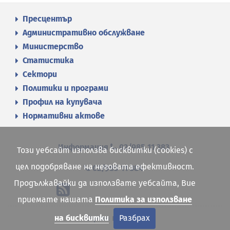
Пресцентър
Административно обслужване
Министерство
Статистика
Сектори
Политики и програми
Профил на купувача
Нормативни актове
Информация
02/985 11 383
Този уебсайт използва бисквитки (cookies) с
цел подобряване на неговата ефективност.
02/985 11 384
Продължавайки да използвате уебсайта, Вие
приемате нашата
Политика за използване
на бисквитки
Разбрах
Карта на сайта