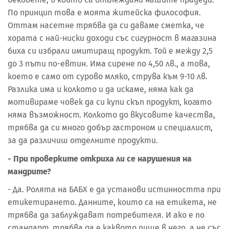
По принцип това е моята житейска философия.
Оттам насетне трябва да си даваме сметка, че
хората с най-ниски доходи със сигурност в магазина
биха си избрали имитиращ продукт. Той е между 2,5
до 3 пъти по-евтин. Има сирене по 4,50 лв., а това,
което е само от сурово мляко, струва към 9-10 лв.
Разлика има и колкото и да искаме, няма как да
мотивираме човек да си купи скъп продукт, когато
няма възможност. Колкото до вкусовите качества,
трябва да си много добър гастроном и специалист,
за да различиш отделните продукти.
- При проверките откриха ли се нарушения на
мандрите?
- Да. Ролята на БАБХ е да установи истинността при
етикетирането. Данните, които са на етикета, не
трябва да заблуждават потребителя. И ако е по
стандарт, трябва да е каквото пише в него, а не със