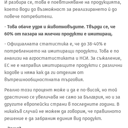
И разбира се, това е поевтиняване на продукцията,
което води до възможност за реализирането ѝ до
повече потребители.
-
Това обаче удря и животновъдите. Твърди се, че
60% от пазара на млечни продукти е имитиращ.
- Официалната статистика е, че до 38-40% е
потреблението на имитиращи продукти. Това е по
анализи на агростатистиката и НСИ. За съжаление,
ЕС не е направил имитиращите продукти с различни
кодове и няма как да ги отделим от
вътрешнообщностната търговия.
Реално този процент може и да е по-висок, но той
драстично се увеличава не само за България, но и за
другите европейски страни в последните години. В
никакъв случай не можем да говорим, че правилното
решение е да забраним единия вид продукт.