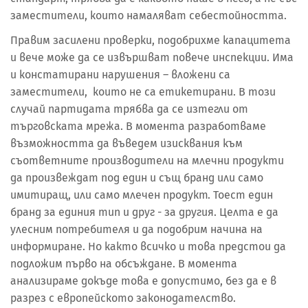
заместители, които намаляват себестойността.
Правим засилени проверки, подобрихме капацитета
и вече може да се извършват повече инспекции. Има
и констатирани нарушения – вложени са
заместители, които не са етикетирани. В този
случай партидата трябва да се изтегли от
търговската мрежа. В момента разработваме
възможността да въведем изисквания към
съответните производители на млечни продукти
да произвеждат под един и същ бранд или само
имитиращ, или само млечен продукт. Тоест един
бранд за единия тип и друг - за другия. Целта е да
улесним потребителя и да подобрим начина на
информиране. Но както всичко и това предстои да
подложим първо на обсъждане. В момента
анализираме докъде това е допустимо, без да е в
разрез с европейското законодателство.