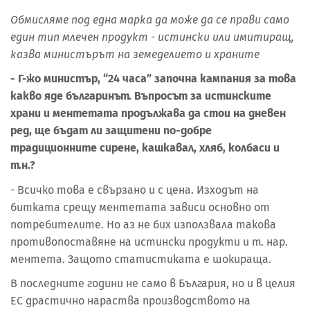
Обмисляме под една марка да може да се прави само
един тип млечен продукт - истински или имитиращ,
казва министърът на земеделието и храните
- Г-жо министър, “24 часа” започна кампания за това
какво яде българинът. Въпросът за истинските
храни и ментетата продължава да стои на дневен
ред, ще бъдат ли защитени по-добре
традиционните сирене, кашкавал, хляб, колбаси и
т.н.?
- Всичко това е свързано и с цена. Изходът на
битката срещу ментетата зависи основно от
потребителите. Но аз не бих използвала такова
противопоставяне на истински продукти и т. нар.
ментета. Защото статистиката е шокираща.
В последните години не само в България, но и в целия
ЕС драстично нараства производството на