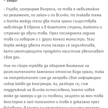
- Защо?
- Първо, игнорирам въпроса, че това е невъзможно
по регламент, по закон и по всичко. Но такава тема
и битка между тези два типа храни съществува
навсякъде в Европа и в богатите страни, колкото и
странно да звучи това. През последната година
това си говорим и с други колеги министри. Тази
борба между двата типа пазари се задълбочава,
като имитиращите продукти наистина увеличават
своя дял.
Ние по-скоро трябва да обърнем внимание на
разяснителните кампании относно вида храни, така
че потребителят сам да направи своя информиран
избор какво да консумира. Аз, разбира се, съм
поддръжник на всичко естествено, което човек
може да намери и да си позволи, защото за мен това
безспорно е най-полезното и това е доказано през
вековете, в които са отглеждани нашите прадеди.