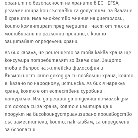
органът по безопасност на храните в ЕС - EFSA,
регламентира кои съставки са допустими за влагане
в храните. Има множество мнения на диетолози,
които коментират пред медиите - част от тях са
мотивирани по различни причини, с които
защитават определени храни.
Аз бих казала, че решението за това каква храна ще
консумира потребителят го взема сам. Защото
това е въпрос на житейска философия и
възможност като доход да си позволиш храна, която
е, казано по народному, истинска. Аз бих я нарекла
храна, която е от естествени суровини -
натурална. Или да решиш да отделяш по-малък дял
от дохода си за храна, която е имитираща и
продукт на високоиндустриализирано производство
със заместители, които, пак казвам, са определени
за безопасни.