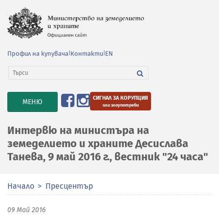
Профил на купувача
|
Контакти
|
EN
СИГНАЛ ЗА КОРУПЦИЯ
TOGGLE
МЕНЮ
или злоупотреби
NAVIGATION
Интервю на министъра на
земеделието и храните Десислава
Танева, 9 май 2016 г., вестник "24 часа"
Начало
Пресцентър
09 Май 2016