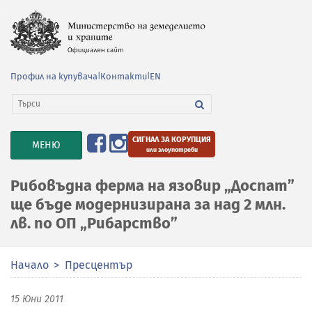
Профил на купувача
|
Контакти
|
EN
СИГНАЛ ЗА КОРУПЦИЯ
TOGGLE
МЕНЮ
или злоупотреби
NAVIGATION
Рибовъдна ферма на язовир „Доспат”
ще бъде модернизирана за над 2 млн.
лв. по ОП „Рибарство”
Начало
Пресцентър
15 Юни 2011