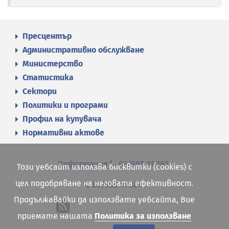
Пресцентър
Административно обслужване
Министерство
Статистика
Сектори
Политики и програми
Профил на купувача
Нормативни актове
Информация
02/985 11 383
Този уебсайт използва бисквитки (cookies) с
цел подобряване на неговата ефективност.
02/985 11 384
Продължавайки да използвате уебсайта, Вие
приемате нашата
Политика за използване