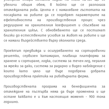
увеличи общия обем, в който ще се разполага
отглежданата риба. Целта е с намаляване гъстотата на
посадката на рибите да се подобрят параметрите на
ефективността на производствения процес чрез
редуциране на хранителния коефициент и скъсяване на
хранителния цикъл. С обновяването ще се постигнат
близки до естествените условия за живот на рибите и ще
се намали въздействието върху околната среда.
Проектът предвижда и осигуряването на сортировъчни
решетки, сервизен катамаран, плаваща платформа за
хранене и сортиране, лодка, система за течен лед, пералня
за мрежи за даки, система за радарно и видео наблюдение с
които като цяло ще бъде подобрена добрата
производствена практика на рибовъдната ферма.
Производствената програма на бенефициента за
отглеждане на пъстърва няма да бъде променяна и ще
остане каквато е и към настоящия момент - 900 тона
годишно.