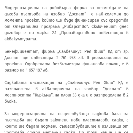
Модернизацията на рибовъдна ферма за отглеждане на
дъгова пъстърва на язовир “Доспат“ е най-големия до
момента проект, който ще бъде финансиран със средства
от Оперативна програма „Рибарство”. Сключеният днес
договор е по мярка 2.1 „Производствени инвестиции в
аквакултурата.
Бенефициентът, фирма „Салвелинус Рея Фиш” КД от гр.
Доспат ще инвестира 2 761 978 лв. в реализацията на
проекта. Одобрената безвъзмездна финансова помощ е в
размер на 1 657 187 лв.
Садковата инсталация на „Салвелинус Рея Фиш” КД е
разположена в акваторията на язовир “Доспат“ в
местността “Къркъма”, на площ 33 дка и е разпределена в 2
блока.
За модернизацията на съществуваща садкова база за
пъстърва ще бъдат закупени нови пластмасови садки, с
които ще бъдат подмени съществуващите и излизащи от
употреба стари метални садки. По този начин ще се