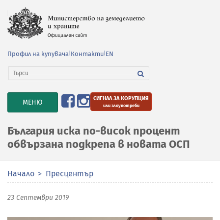
Профил на купувача
|
Контакти
|
EN
СИГНАЛ ЗА КОРУПЦИЯ
TOGGLE
МЕНЮ
или злоупотреби
NAVIGATION
България иска по-висок процент
обвързана подкрепа в новата ОСП
Начало
Пресцентър
23 Септември 2019