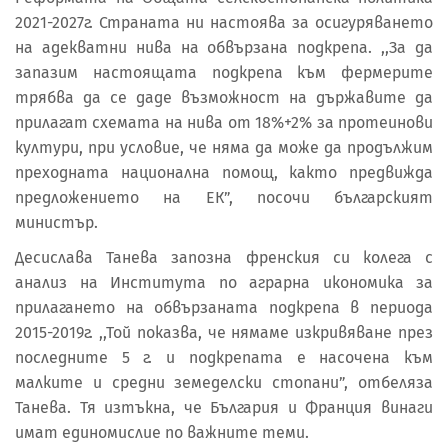
2021-2027г. Страната ни настоява за осигуряването
на адекватни нива на обвързана подкрепа. ,,За да
запазим настоящата подкрепа към фермерите
трябва да се даде възможност на държавите да
прилагат схемата на нива от 18%+2% за протеинови
култури, при условие, че няма да може да продължим
преходната национална помощ, както предвижда
предложението на ЕК”, посочи българският
министър.
Десислава Танева запозна френския си колега с
анализ на Института по аграрна икономика за
прилагането на обвързаната подкрепа в периода
2015-2019г. ,,Той показва, че нямаме изкривяване през
последните 5 г. и подкрепата е насочена към
малките и средни земеделски стопани”, отбеляза
Танева. Тя изтъкна, че България и Франция винаги
имат единомислие по важните теми.