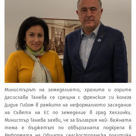
Министърът на земеделието, храните и горите
Десислава Танева се срещна с френския си колега
Дидие Гийом в рамките на неформалното заседание
на Съвета на ЕС по земеделие в град Хелзинки.
Министър Танева заяви, че за България най- важната
тема е бъджетът по обвързаната подкрепа в
Реформата на Общата селскостопанска политика