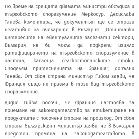
По време на срещата двамата министри обсъдиха и
търговското споразумение Меркосур. Десислава
Танева коментира, че документът ще се отрази
негативно на пчеларите в България. ,,Отчитайки
интересите на евентуалните засегнати сектори,
България не би могла да подкрепи изцяло
ратифицирането на търговското споразумение в
частта, касаеща селскостопанските стоки.
Споделям притесненията на бранша”, допълни
Танева. От своя страна министър Гийом заяви, че
Франция също не приема в този вид търговското
споразумение.
Дидие Гийом посочи, че Франция настоява за
приемане на законодателство за етикетиране на
продуктите с посочена страна на произход. От своя
страна българският министър заяви, че в България
предстои промяна на законодателството в