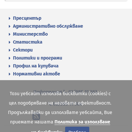
Пресцентър
Административно обслужване
Министерство
Статистика
Сектори
Политики и програми
Профил на купувача
Нормативни актове
Информация
02/985 11 383
Този уебсайт използва бисквитки (cookies) с
цел подобряване на неговата ефективност.
02/985 11 384
Продължавайки да използвате уебсайта, Вие
приемате нашата
Политика за използване