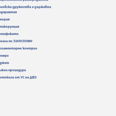
рговски дружества и държавни
едприятия
тория
тикорупция
ртификати
гнали по ЗЗЛПСПОИН
рламентарен контрол
риери
джет
ъжни процедури
отоколи от УС на ДФЗ