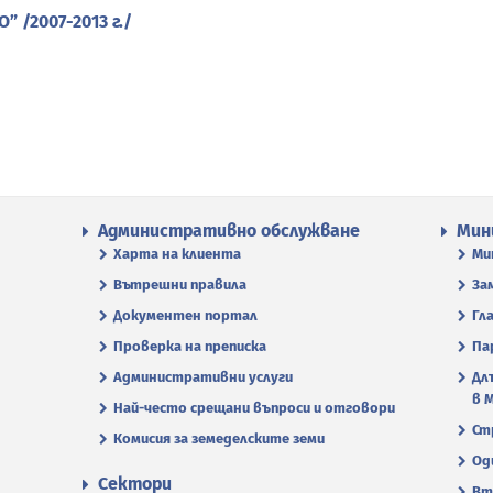
 /2007-2013 г./
Административно обслужване
Мин
Харта на клиента
Ми
Вътрешни правила
За
Документен портал
Гл
Проверка на преписка
Па
Административни услуги
Дл
в 
Най-често срещани въпроси и отговори
Ст
Комисия за земеделските земи
Од
Сектори
Вт