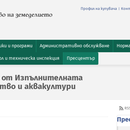
Профил на купувача
Кон
|
ки и програми
Административно обслужване
Норм
л и техническа инспекция
Пресцентър
 от Изпълнителната
ство и аквакултури
RS
Пре