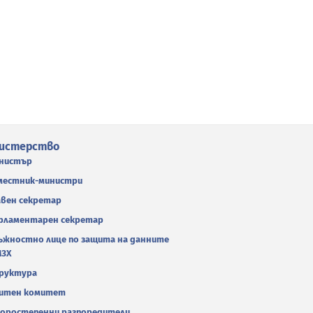
истерство
нистър
местник-министри
авен секретар
рламентарен секретар
ъжностно лице по защита на данните
МЗХ
руктура
итен комитет
оростепенни разпоредители