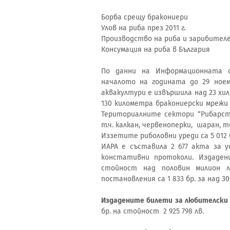
Борба срещу бракониери
Улов на риба през 2011 г.
Производство на риба и зарибителен
Консумация на риба в България
По данни на Информационната 
началото на годината до 29 ноем
аквакултури е извършила над 23 хи
130 километра бракониерски мрежи 
Териториалните сектори “Рибарств
т.ч. калкан, червеноперки, шаран, т
Иззетите риболовни уреди са 5 012 б
ИАРА е съставила 2 677 акта за 
констативни протоколи. Издаден
стойност над половин милион ле
постановления са 1 833 бр. за над 30
Издадените билети за любителски риб
бр. на стойност 2 925 798 лв.