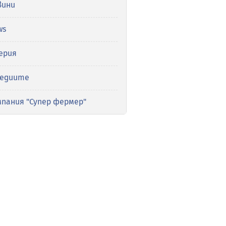
вини
ws
ерия
медиите
мпания "Супер фермер"