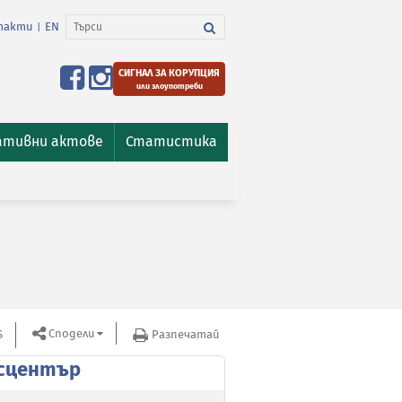
такти
EN
|
СИГНАЛ ЗА КОРУПЦИЯ
или злоупотреби
ативни актове
Статистика
Сподели
S
Разпечатай
сцентър