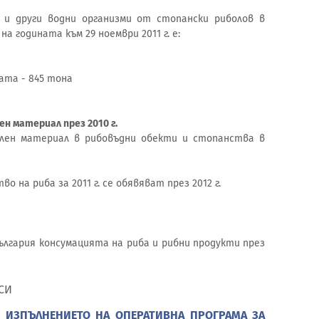
и други водни организми от стопански риболов в
 годината към 29 ноември 2011 г. е:
ата - 845 тона
ен материал през 2010 г.
лен материал в рибовъдни обекти и стопанства в
о на риба за 2011 г. се обявяват през 2012 г.
ългария консумацията на риба и рибни продукти през
ацията НСИ
 ИЗПЪЛНЕНИЕТО НА ОПЕРАТИВНА ПРОГРАМА ЗА