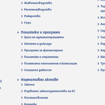
Животновъдство
Тъ
Растениевъдство
пр
Рибарство
Ис
Гори
Ан
Се
Политики и програми
Цели на администрацията
Си
Отчети и доклади
Па
Програми за финансиране
Ка
Политики и стратегии
Бю
Поземлени отношения и комасация
Тр
Социална дейност
Пр
Нормативни актове
П)
Закони
.
Първично законодателство на ЕС
Постановления
Наредби