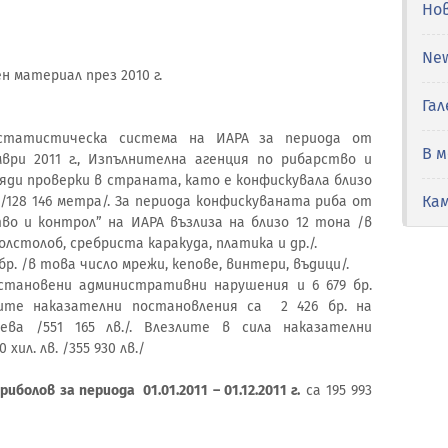
Но
Ne
 материал през 2010 г.
Гал
статистическа система на ИАРА за периода от
В 
ври 2011 г., Изпълнителна агенция по рибарство и
ляди проверки в страната, като е конфискувала близо
Ка
/128 146 метра/. За периода конфискуваната риба от
о и контрол” на ИАРА възлиза на близо 12 тона /в
олстолоб, сребриста каракуда, платика и др./.
р. /в това число мрежи, кепове, винтери, въдици/.
установени административни нарушения и 6 679 бр.
ите наказателни постановления са 2 426 бр. на
ва /551 165 лв./. Влезлите в сила наказателни
0 хил. лв. /355 930 лв./
олов за периода 01.01.2011 – 01.12.2011 г.
са 195 993