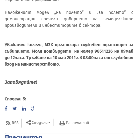
Наложеният модел „на полето” и „за полето” с
демонстрации спечели доверието на земеделските
производители и инвеститорите в сектора.
Уважаеми колеги, МЗХ организира служебен транспорт за
събитието. Моля потвърдете на номер 98511226 на 09май
до 12часа. Тръгване на 10 май 2011г. в 08:00часа от служебния
вход на министерството.
Заповядайте!
Сподели в:
Сподели
RSS
Разпечатай
Пресцентър