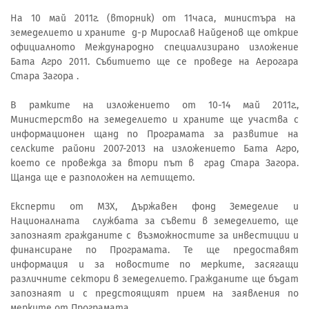
На 10 май 2011г. (вторник) от 11часа, министъра на
земеделието и храните д-р Мирослав Найденов ще открие
официалното Международно специализирано изложение
Бата Агро 2011. Събитието ще се проведе на Аерогара
Стара Загора .
В рамките на изложението от 10-14 май 2011г.,
Министерство на земеделието и храните ще участва с
информационен щанд по Програмата за развитие на
селските райони 2007-2013 на изложението Бата Агро,
което се провежда за втори път в град Стара Загора.
Щанда ще е разположен на летището.
Експерти от МЗХ, Държавен фонд Земеделие и
Националната службата за съвети в земеделието, ще
запознаят гражданите с възможностите за инвестиции и
финансиране по Програмата. Те ще предоставят
информация и за новостите по мерките, засягащи
различните сектори в земеделието. Гражданите ще бъдат
запознаят и с предстоящият прием на заявления по
мерките от Програмата.