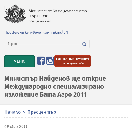
Профил на купувача
|
Контакти
|
EN
СИГНАЛ ЗА КОРУПЦИЯ
TOGGLE
МЕНЮ
или злоупотреби
NAVIGATION
Министър Найденов ще открие
Международно специализирано
изложение Бата Агро 2011
Начало
Пресцентър
09 Май 2011