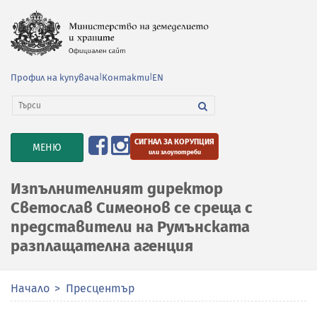
Профил на купувача
|
Контакти
|
EN
СИГНАЛ ЗА КОРУПЦИЯ
TOGGLE
МЕНЮ
или злоупотреби
NAVIGATION
Изпълнителният директор
Светослав Симеонов се среща с
представители на Румънската
разплащателна агенция
Начало
Пресцентър