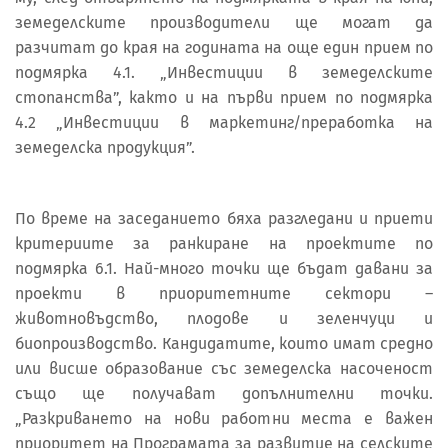
земеделските производители ще могат да
разчитат до края на годината на още един прием по
подмярка 4.1. „Инвестиции в земеделските
стопанства”, както и на първи прием по подмярка
4.2 „Инвестиции в маркетинг/преработка на
земеделска продукция”.
По време на заседанието бяха разгледани и приети
критериите за ранкиране на проектите по
подмярка 6.1. Най-много точки ще бъдат давани за
проекти в приоритетните сектори –
животновъдство, плодове и зеленчуци и
биопроизводство. Кандидатите, които имат средно
или висше образование със земеделска насоченост
също ще получават допълнителни точки.
„Разкриването на нови работни места е важен
приоритет на Програмата за развитие на селските