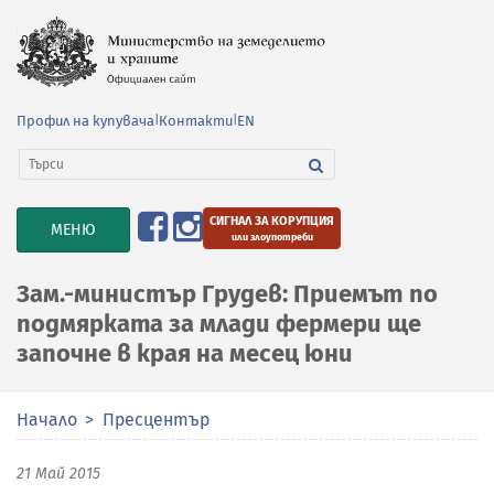
Профил на купувача
|
Контакти
|
EN
СИГНАЛ ЗА КОРУПЦИЯ
TOGGLE
МЕНЮ
или злоупотреби
NAVIGATION
Зам.-министър Грудев: Приемът по
подмярката за млади фермери ще
започне в края на месец юни
Начало
Пресцентър
21 Май 2015