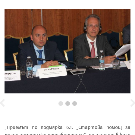
„Приемът по подмярка 6.1. „Стартова помощ за
млади земеделски производители” ще започне в края