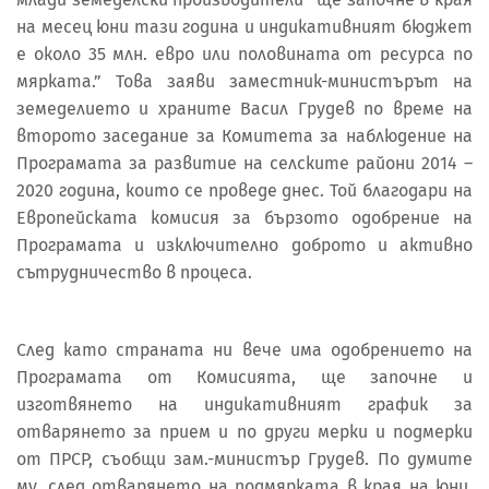
на месец юни тази година и индикативният бюджет
е около 35 млн. евро или половината от ресурса по
мярката.” Това заяви заместник-министърът на
земеделието и храните Васил Грудев по време на
второто заседание за Комитета за наблюдение на
Програмата за развитие на селските райони 2014 –
2020 година, които се проведе днес. Той благодари на
Европейската комисия за бързото одобрение на
Програмата и изключително доброто и активно
сътрудничество в процеса.
След като страната ни вече има одобрението на
Програмата от Комисията, ще започне и
изготвянето на индикативният график за
отварянето за прием и по други мерки и подмерки
от ПРСР, съобщи зам.-министър Грудев. По думите
му, след отварянето на подмярката в края на юни,