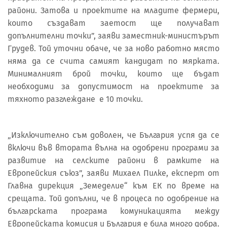
райони. Затова и проектите на младите фермери,
които създават заетост ще получават
допълнителни точки”, заяви заместник-министърът
Грудев. Той уточни обаче, че за ново работно място
няма да се счита самият кандидат по мярката.
Минималният брой точки, които ще бъдат
необходими за допустимост на проектите за
тяхното разглеждане е 10 точки.
„Изключително съм доволен, че България успя да се
включи във втората вълна на одобрени програми за
развитие на селските райони в рамките на
Европейския съюз”, заяви Михаел Пилке, експерт от
Главна дирекция „Земеделие“ към ЕК по време на
срещата. Той допълни, че в процеса по одобрение на
българската програма комуникацията между
Европейската комисия и България е била много добра.