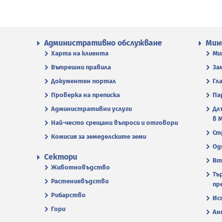
Административно обслужване
Мин
Харта на клиента
Ми
Вътрешни правила
За
Документен портал
Гл
Проверка на преписка
Па
Административни услуги
Дл
в 
Най-често срещани въпроси и отговори
Ст
Комисия за земеделските земи
Од
Сектори
Вт
Животновъдство
Тъ
Растениевъдство
пр
Рибарство
Ис
Гори
Ан