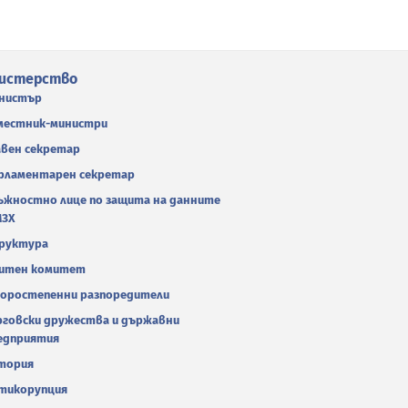
истерство
нистър
местник-министри
авен секретар
рламентарен секретар
ъжностно лице по защита на данните
МЗХ
руктура
итен комитет
оростепенни разпоредители
рговски дружества и държавни
едприятия
тория
тикорупция