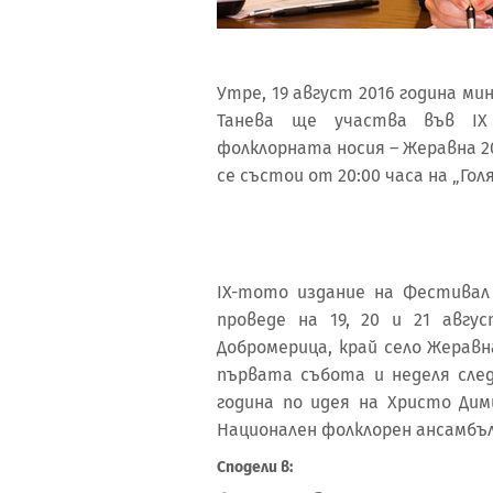
Утре, 19 август 2016 година м
Танева ще участва във IX
фолклорната носия – Жеравна 
се състои от 20:00 часа на „Гол
IX-тото издание на Фестивал
проведе на 19, 20 и 21 авг
Добромерица, край село Жерав
първата събота и неделя след
година по идея на Христо Дим
Национален фолклорен ансамбъл 
Сподели в: