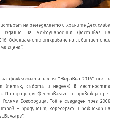
инистърът на земеделието и храните Десислава
 издание на международния Фестивал на
2016. Официалното откриване на събитието ще
яма сцена“.
 на фолклорната носия “Жеравна 2016″ ще се
уст (петък, събота и неделя) в местността
на. По традиция Фестивалът се провежда през
 Голяма Богородица. Той е създаден през 2008
итров – продуцент, хореограф и режисьор на
„Българе“.