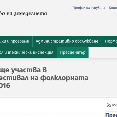
Профил на купувача
Кон
|
ки и програми
Административно обслужване
Норм
л и техническа инспекция
Пресцентър
ще участва в
естивал на фолклорната
016
RS
Пре