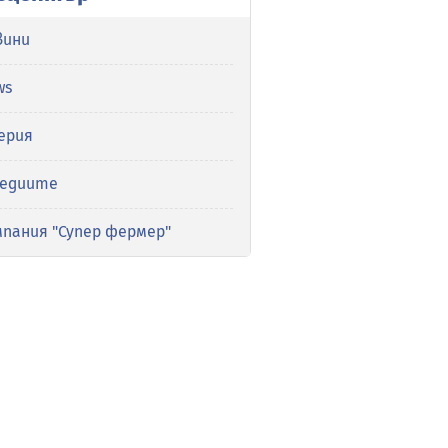
вини
ws
ерия
медиите
мпания "Супер фермер"