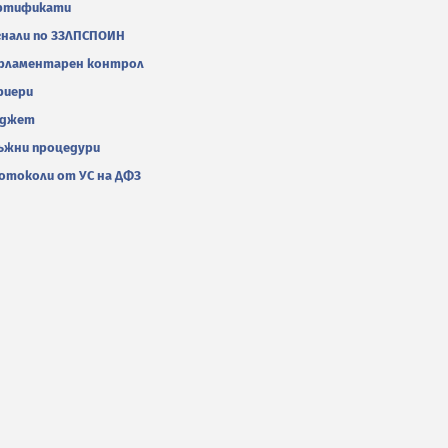
ртификати
гнали по ЗЗЛПСПОИН
рламентарен контрол
риери
джет
ъжни процедури
отоколи от УС на ДФЗ