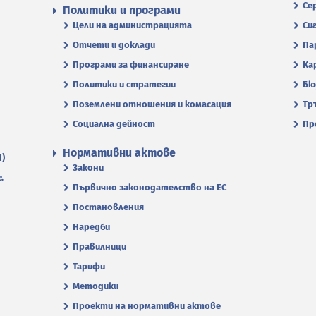
Се
Политики и програми
Цели на администрацията
Си
Отчети и доклади
Па
Програми за финансиране
Ка
Политики и стратегии
Бю
Поземлени отношения и комасация
Тр
Социална дейност
Пр
Нормативни актове
П)
Закони
.
Първично законодателство на ЕС
Постановления
Наредби
Правилници
Тарифи
Методики
Проекти на нормативни актове