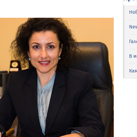
Но
Ne
Гал
В 
Ка