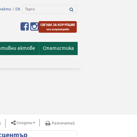
такти
EN
|
СИГНАЛ ЗА КОРУПЦИЯ
или злоупотреби
ативни актове
Статистика
Сподели
S
Разпечатай
сцентър