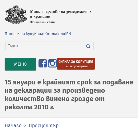
Профил на купувача
|
Контакти
|
EN
СИГНАЛ ЗА КОРУПЦИЯ
TOGGLE
МЕНЮ
или злоупотреби
NAVIGATION
15 януари е крайният срок за подаване
на декларации за произведено
количество винено грозде от
реколта 2010 г.
Начало
Пресцентър