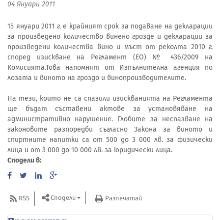
04 Януари 2011
15 януари 2011 г. е крайният срок за подаване на декларации
за произведено количество винено грозде и декларации за
произведени количества вино и мъст от реколта 2010 г.
според изискване на Регламент (ЕО) № 436/2009 на
Комисията.Това напомнят от Изпълнителна агенция по
лозата и виното на гроздо и винопроизводителите.
На тези, които не са спазили изискванията на Регламента
ще бъдат съставени актове за установяване на
административно нарушение. Глобите за неспазване на
законовите разпоредби съгласно Закона за виното и
спиртните напитки са от 500 до 3 000 лв. за физически
лица и от 3 000 до 10 000 лв. за юридически лица.
Сподели в:
Сподели
RSS
Разпечатай