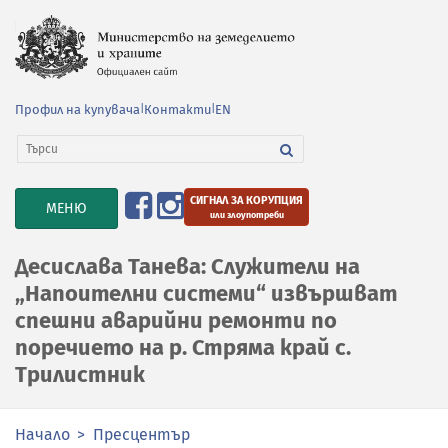
Профил на купувача
|
Контакти
|
EN
СИГНАЛ ЗА КОРУПЦИЯ
TOGGLE
МЕНЮ
или злоупотреби
NAVIGATION
Десислава Танева: Служители на
„Напоителни системи“ извършват
спешни аварийни ремонти по
поречието на р. Стряма край с.
Трилистник
Начало
Пресцентър