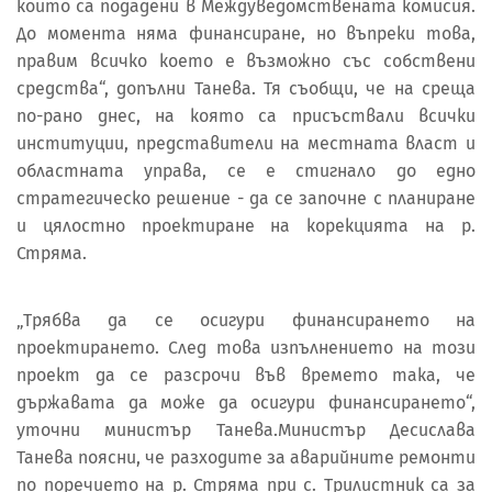
които са подадени в Междуведомствената комисия.
До момента няма финансиране, но въпреки това,
правим всичко което е възможно със собствени
средства“, допълни Танева. Тя съобщи, че на среща
по-рано днес, на която са присъствали всички
институции, представители на местната власт и
областната управа, се е стигнало до едно
стратегическо решение - да се започне с планиране
и цялостно проектиране на корекцията на р.
Стряма.
„Трябва да се осигури финансирането на
проектирането. След това изпълнението на този
проект да се разсрочи във времето така, че
държавата да може да осигури финансирането“,
уточни министър Танева.Министър Десислава
Танева поясни, че разходите за аварийните ремонти
по поречието на р. Стряма при с. Трилистник са за