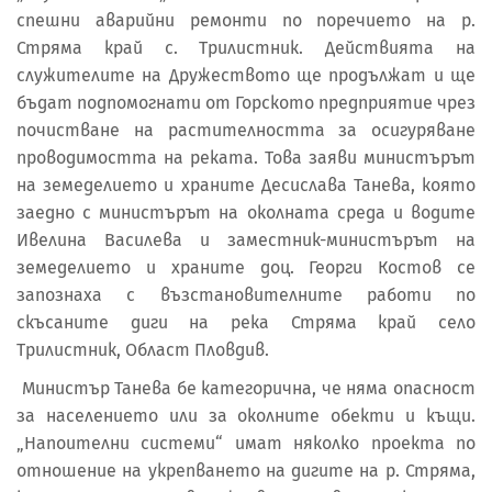
спешни аварийни ремонти по поречието на р.
Стряма край с. Трилистник. Действията на
служителите на Дружеството ще продължат и ще
бъдат подпомогнати от Горското предприятие чрез
почистване на растителността за осигуряване
проводимостта на реката. Това заяви министърът
на земеделието и храните Десислава Танева, която
заедно с министърът на околната среда и водите
Ивелина Василева и заместник-министърът на
земеделието и храните доц. Георги Костов се
запознаха с възстановителните работи по
скъсаните диги на река Стряма край село
Трилистник, Област Пловдив.
Министър Танева бе категорична, че няма опасност
за населението или за околните обекти и къщи.
„Напоителни системи“ имат няколко проекта по
отношение на укрепването на дигите на р. Стряма,