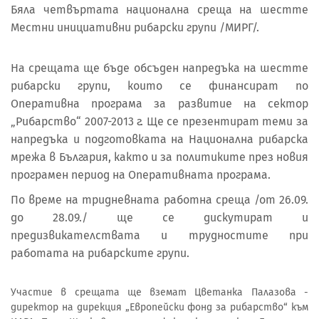
Бяла четвъртата национална среща на шестте
Местни инициативни рибарски групи /МИРГ/.
На срещата ще бъде обсъден напредъка на шестте
рибарски групи, които се финансират по
Оперативна програма за развитие на сектор
„Рибарство“ 2007-2013 г. Ще се презентират теми за
напредъка и подготовката на Национална рибарска
мрежа в България, както и за политиките през новия
програмен период на Оперативната програма.
По време на тридневната работна среща /от 26.09.
до 28.09./ ще се дискутират и
предизвикателствата и трудностите при
работата на рибарските групи.
Участие в срещата ще вземат Цветанка Палазова -
директор на дирекция „Европейски фонд за рибарство“ към