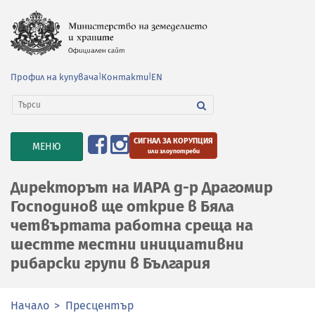
Профил на купувача
|
Контакти
|
EN
СИГНАЛ ЗА КОРУПЦИЯ
TOGGLE
МЕНЮ
или злоупотреби
NAVIGATION
Директорът на ИАРА д-р Драгомир
Господинов ще открие в Бяла
четвъртата работна среща на
шестте местни инициативни
рибарски групи в България
Начало
Пресцентър