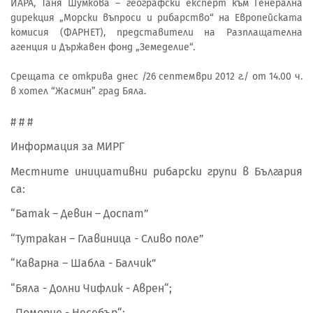
ИАРА, Таня Шумкова – географски експерт към Генерална
дирекция „Морски въпроси и рибарство“ на Европейската
комисия (ФАРНЕТ), представители на Разплащателна
агенция и Държавен фонд „Земеделие“.
Срещата се открива днес /26 септември 2012 г./ от 14.00 ч.
в хотел “Жасмин” град Бяла.
# # #
Информация за МИРГ
Местните инициативни рибарски групи в България
са:
“Батак – Девин – Доспат”
“Тутракан – Главиница - Сливо поле”
“Каварна – Шабла - Балчик”
“Бяла - Долни Чифлик - Аврен“;
„Поморие - Несебър“;