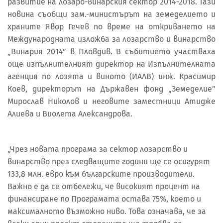
развитие на лозаро-винарския сектор 2014-2018. Тази
новина съобщи зам.-министърът на земеделието и
храните Явор Гечев по време на откриването на
Международната изложба за лозарство и винарство
„Винария 2014” в Пловдив. В събитието участваха
още изпълнителният директор на Изпълнителната
агенция по лозята и виното (ИАЛВ) инж. Красимир
Коев, директорът на Държавен фонд „Земеделие”
Мирослав Николов и неговите заместници Атидже
Алиева и Виолета Александрова.
„Чрез новата програма за сектор лозарство и
винарство през следващите години ще се осигурят
133,8 млн. евро към българските производители.
Важно е да се отбележи, че високият процент на
финансиране по Програмата остава 75%, което и
максималното възможно ниво. Това означава, че за