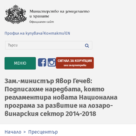
Профил на купувача
|
Контакти
|
EN
СИГНАЛ ЗА КОРУПЦИЯ
TOGGLE
МЕНЮ
или злоупотреби
NAVIGATION
Зам.-министър Явор Гечев:
Подписахме наредбата, която
регламентира новата Национална
програма за развитие на лозаро-
винарския сектор 2014-2018
Начало
Пресцентър