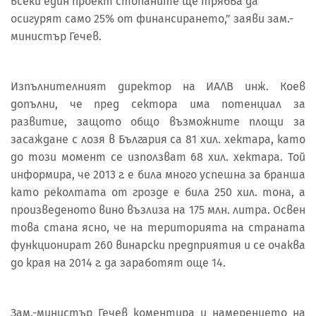
всеки един проект стопаните ще трябва да
осигурят само 25% от финансирането,” заяви зам.-
министър Гечев.
Изпълнителният директор на ИАЛВ инж. Коев
допълни, че пред сектора има потенциал за
развитие, защото общо възможните площи за
засаждане с лозя в България са 81 хил. хектара, като
до този момент се използват 68 хил. хектара. Той
информира, че 2013 г. е била много успешна за бранша
като реколтата от грозде е била 250 хил. тона, а
произведеното вино възлиза на 175 млн. литра. Освен
това стана ясно, че на територията на страната
функционират 260 винарски предприятия и се очаква
до края на 2014 г. да заработят още 14.
Зам.-министър Гечев коментира и намерението на