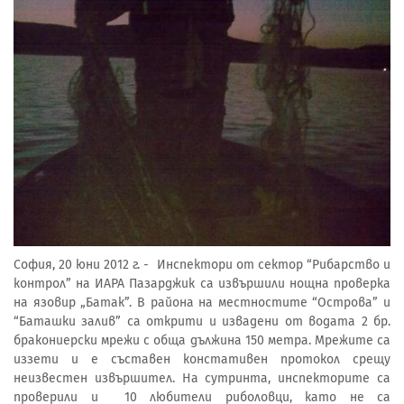
София, 20 юни 2012 г. - Инспектори от сектор “Рибарство и
контрол” на ИАРА Пазарджик са извършили нощна проверка
на язовир „Батак”. В района на местностите “Острова” и
“Баташки залив” са открити и извадени от водата 2 бр.
бракониерски мрежи с обща дължина 150 метра. Мрежите са
иззети и е съставен констативен протокол срещу
неизвестен извършител. На сутринта, инспекторите са
проверили и 10 любители риболовци, като не са