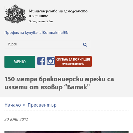
Профил на купувача
|
Контакти
|
EN
СИГНАЛ ЗА КОРУПЦИЯ
TOGGLE
МЕНЮ
или злоупотреби
NAVIGATION
150 метра бракониерски мрежи са
иззети от язовир “Батак”
Начало
Пресцентър
20 Юни 2012