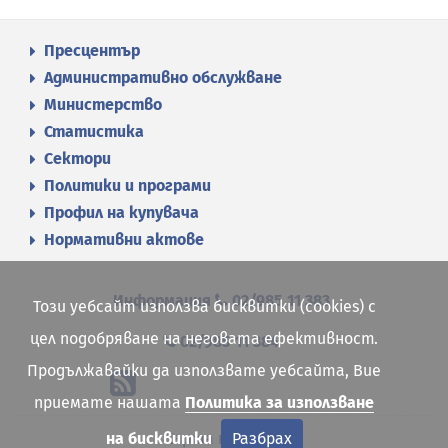
Пресцентър
Административно обслужване
Министерство
Статистика
Сектори
Политики и програми
Профил на купувача
Нормативни актове
Информация
02/985 11 383
Този уебсайт използва бисквитки (cookies) с
цел подобряване на неговата ефективност.
02/985 11 384
Продължавайки да използвате уебсайта, Вие
приемате нашата
Политика за използване
Карта на сайта
на бисквитки
Разбрах