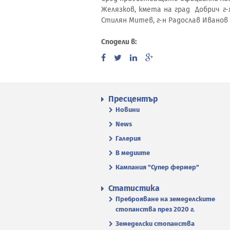
Желязков, кмета на град Добрич г-
Стилян Митев, г-н Радослав Ивано
Сподели в:
Пресцентър
Новини
News
Галерия
В медиите
Кампания "Супер фермер"
Статистика
Преброяване на земеделските
стопанства през 2020 г.
Земеделски стопанства