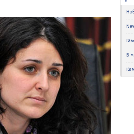
Но
Ne
Гал
В 
Ка