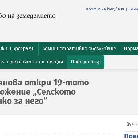
Профил на купувача
Кон
|
ки и програми
Административно обслужване
Норм
л и техническа инспекция
Пресцентър
янова откри 19-тото
ожение „Селското
ко за него”
RS
Пре