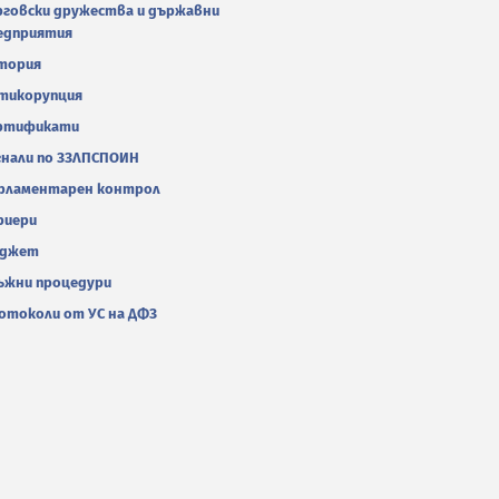
рговски дружества и държавни
едприятия
тория
тикорупция
ртификати
гнали по ЗЗЛПСПОИН
рламентарен контрол
риери
джет
ъжни процедури
отоколи от УС на ДФЗ