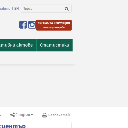
такти
EN
|
СИГНАЛ ЗА КОРУПЦИЯ
или злоупотреби
ативни актове
Статистика
Сподели
S
Разпечатай
сцентър