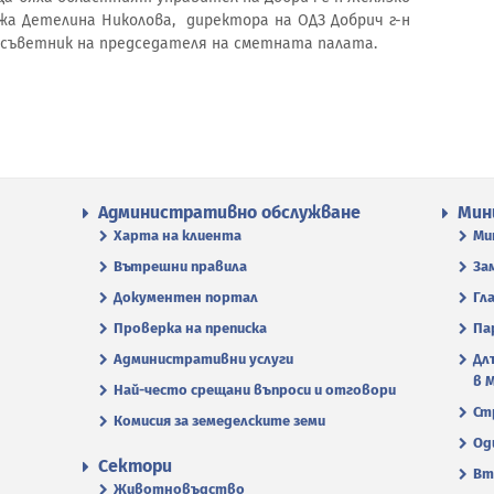
жа Детелина Николова, директора на ОДЗ Добрич г-н
в съветник на председателя на сметната палата.
Административно обслужване
Мин
Харта на клиента
Ми
Вътрешни правила
За
Документен портал
Гл
Проверка на преписка
Па
Административни услуги
Дл
в 
Най-често срещани въпроси и отговори
Ст
Комисия за земеделските земи
Од
Сектори
Вт
Животновъдство