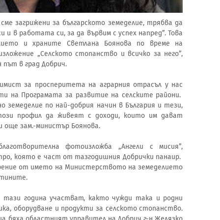
о сме загрижени за българското земеделие, трябва да
и и в работата си, за да вървим с успех напред”. Това
елието и храните Светлана Боянова по време на
зложение „Селското стопанство и всичко за него”,
н път в град Добрич.
имист за просперитета на аграрния отрасъл у нас
ти на Програмата за развитие на селските райони.
но земеделие по най-добрия начин в България и тези,
този профил да живеят с доходи, които им дават
и още зам.-министър Боянова.
лаготворителна фотоизложба „Ангели с мисия”,
тро, която е част от тазгодишния Добрички панаир.
арение от името на Министерството на земеделието
ртините.
 тази година участват, както чужди така и родни
ка, оборудване и продукти за селското стопанство.
а бяха областният управител на Добрич г-н Желязко