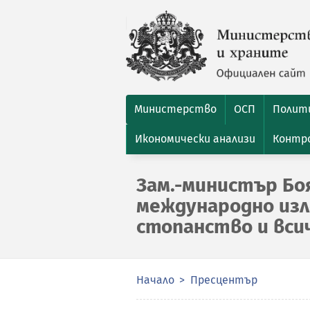
Министерство
ОСП
Полити
Икономически анализи
Контро
Зам.-министър Бо
международно изл
стопанство и всич
Начало
Пресцентър