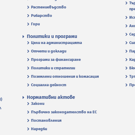
Тъ
Растениевъдство
пр
Рибарство
Ис
Гори
Ан
Се
Политики и програми
Цели на администрацията
Си
Отчети и доклади
Па
Програми за финансиране
Ка
Политики и стратегии
Бю
Поземлени отношения и комасация
Тр
Социална дейност
Пр
Нормативни актове
П)
Закони
.
Първично законодателство на ЕС
Постановления
Наредби