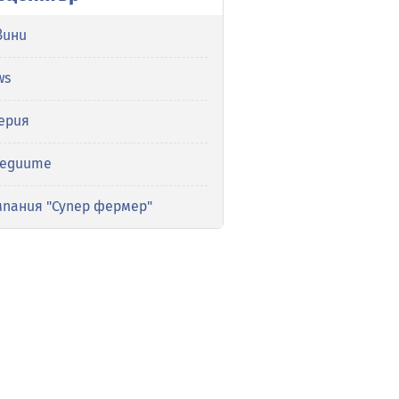
вини
ws
ерия
медиите
мпания "Супер фермер"