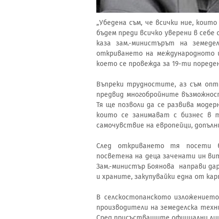
„Убедена съм, че всички ние, коит
бъдем преди всичко уверени в себе с
каза зам.-министърът на земед
откриването на международното и
което се провежда за 19-ти пореде
Въпреки трудностите, аз съм опт
предвид многобройните възможнос
Тя ще позволи да се развива модер
които се занимават с бизнес в 
самочувствие на европейци, допълн
След откриването тя посети б
посветена на деца заченати ин ви
Зам.-министър Боянова направи д
и храните, закупувайки една от ка
В селскостопанското изложението
производители на земеделска техни
Сред присъстващите официални лиц