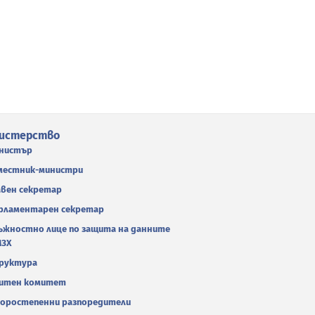
истерство
нистър
местник-министри
авен секретар
рламентарен секретар
ъжностно лице по защита на данните
МЗХ
руктура
итен комитет
оростепенни разпоредители