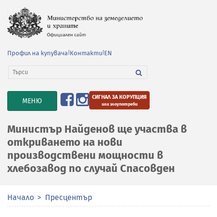
Профил на купувача
|
Контакти
|
EN
СИГНАЛ ЗА КОРУПЦИЯ
TOGGLE
МЕНЮ
или злоупотреби
NAVIGATION
Министър Найденов ще участва в
откриването на нови
производствени мощности в
хлебозавод по случай Спасовден
Начало
Пресцентър