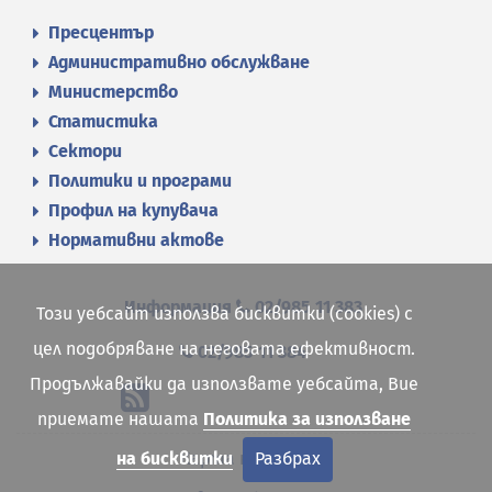
Пресцентър
Административно обслужване
Министерство
Статистика
Сектори
Политики и програми
Профил на купувача
Нормативни актове
Информация
02/985 11 383
Този уебсайт използва бисквитки (cookies) с
цел подобряване на неговата ефективност.
02/985 11 384
Продължавайки да използвате уебсайта, Вие
приемате нашата
Политика за използване
Карта на сайта
на бисквитки
Разбрах