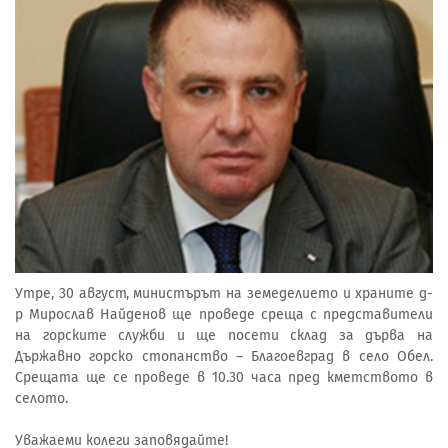
Утре, 30 август, министърът на земеделието и храните д-
р Мирослав Найденов ще проведе среща с представители
на горските служби и ще посети склад за дърва на
Държавно горско стопанство – Благоевград в село Обел.
Срещата ще се проведе в 10.30 часа пред кметството в
селото.
Уважаеми колеги заповядайте!