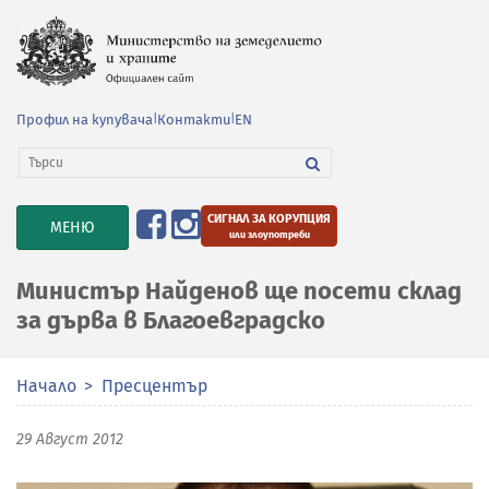
Профил на купувача
|
Контакти
|
EN
СИГНАЛ ЗА КОРУПЦИЯ
TOGGLE
МЕНЮ
или злоупотреби
NAVIGATION
Министър Найденов ще посети склад
за дърва в Благоевградско
Начало
Пресцентър
29 Август 2012