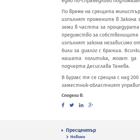
едно по-справедливо подпомаган
По време на срещата министър
изпълнят промените в Закона 
земи в частта за процедурата 
предимство за собствениците 
изпълнят закона независимо от
били за диалог с бранша. Всич
нашата политика, могат да 
подчерта Десислава Танева.
В Бургас тя се срещна с над 20
заместник-областният управит
Сподели в:
Пресцентър
Новини