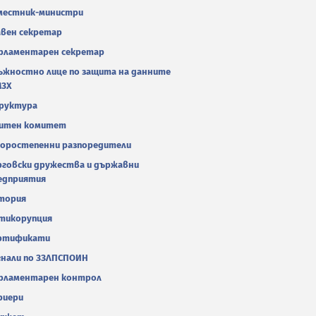
местник-министри
авен секретар
рламентарен секретар
ъжностно лице по защита на данните
МЗХ
руктура
итен комитет
оростепенни разпоредители
рговски дружества и държавни
едприятия
тория
тикорупция
ртификати
гнали по ЗЗЛПСПОИН
рламентарен контрол
риери