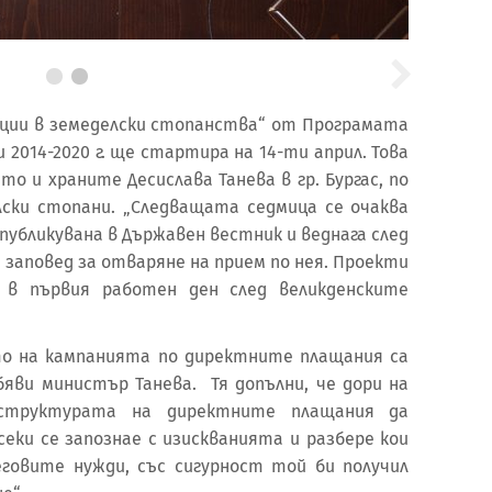
иции в земеделски стопанства“ от Програмата
 2014-2020 г. ще стартира на 14-ти април. Това
о и храните Десислава Танева в гр. Бургас, по
ски стопани. „Следващата седмица се очаква
публикувана в Държавен вестник и веднага след
 заповед за отваряне на прием по нея. Проекти
в първия работен ден след великденските
то на кампанията по директните плащания са
обяви министър Танева. Тя допълни, че дори на
 структурата на директните плащания да
секи се запознае с изискванията и разбере кои
говите нужди, със сигурност той би получил