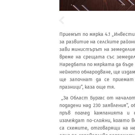
Приемът по мярка 4.1 „Инвест
за развитие на селските райони
зави министърът на земеделиет
време на срещата със земедел
Наредбата по мярката да бъде 
нейното обнародване, ще издам
ще започнат да се приемат 
празници“, каза още тя.
„За Област Бургас от начало
подадени над 230 заявления“, 
пръв поглед кампанията и
изглеждат по-сложни, когато в
са схемите, отговарящи на не