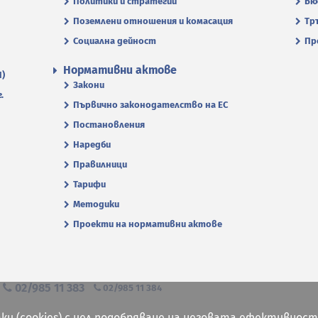
Политики и стратегии
Бю
Поземлени отношения и комасация
Тр
Социална дейност
Пр
Нормативни актове
П)
Закони
.
Първично законодателство на ЕС
Постановления
Наредби
Правилници
Тарифи
Методики
Проекти на нормативни актове
я
02/985 11 383
02/985 11 384
ки (cookies) с цел подобряване на неговата ефективност