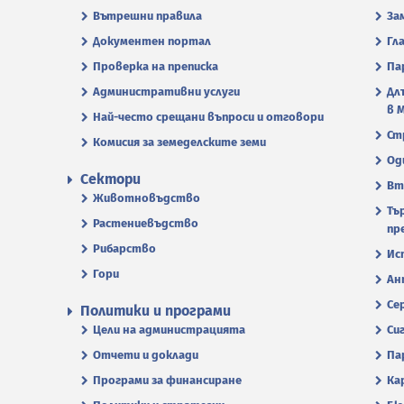
Вътрешни правила
За
Документен портал
Гл
Проверка на преписка
Па
Административни услуги
Дл
в 
Най-често срещани въпроси и отговори
Ст
Комисия за земеделските земи
Од
Сектори
Вт
Животновъдство
Тъ
Растениевъдство
пр
Рибарство
Ис
Гори
Ан
Се
Политики и програми
Цели на администрацията
Си
Отчети и доклади
Па
Програми за финансиране
Ка