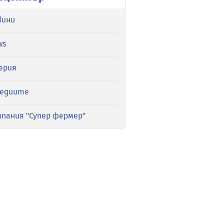
вини
ws
ерия
медиите
мпания "Супер фермер"