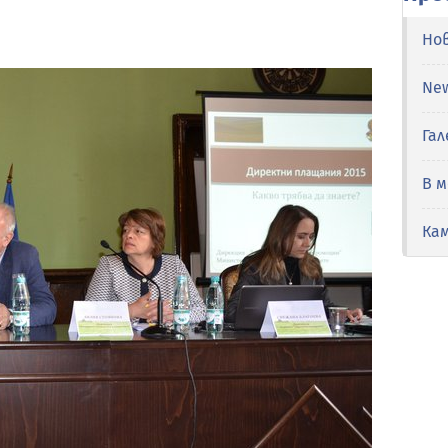
Но
Ne
Гал
В 
Ка