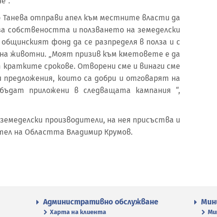
е“.
 Танева отправи апел към местните власти да
за собствеността и ползването на земеделски
общинският фонд да се разпределя в полза и с
на животни. „Моят призив към кметовете е да
 кратките срокове. Отворени сме и винаги сме
ки предложения, които са добри и отговарят на
бъдат приложени в следващата кампания “,
0 земеделски производители, на нея присъства и
ел на Областта Владимир Крумов.
Административно обслужване
Мин
Харта на клиента
Ми