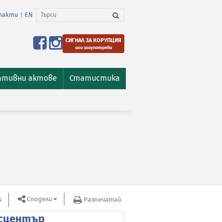
такти
EN
|
СИГНАЛ ЗА КОРУПЦИЯ
или злоупотреби
ативни актове
Статистика
Сподели
S
Разпечатай
сцентър