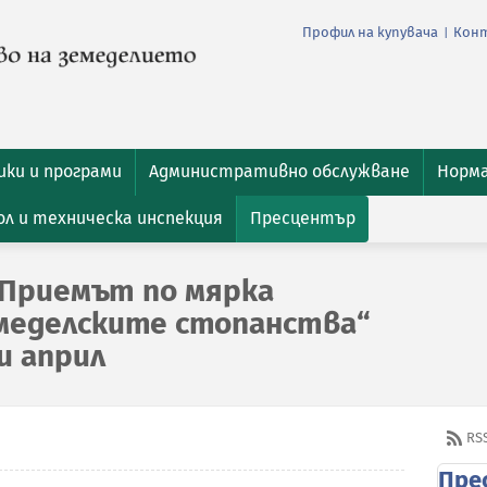
Профил на купувача
Кон
|
ки и програми
Административно обслужване
Норм
л и техническа инспекция
Пресцентър
: Приемът по мярка
меделските стопанства“
и април
RS
Пре