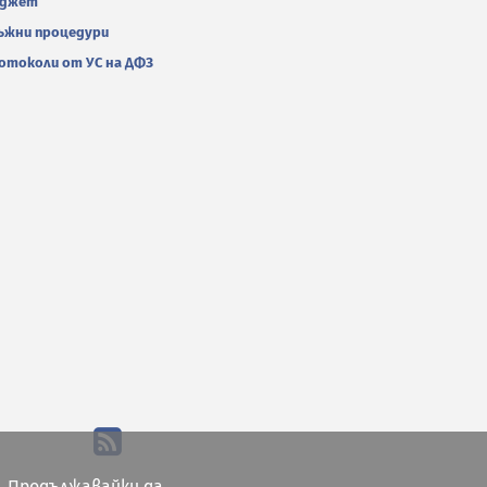
джет
ъжни процедури
отоколи от УС на ДФЗ
. Продължавайки да