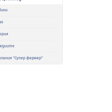
вини
ws
ерия
медиите
мпания "Супер фермер"