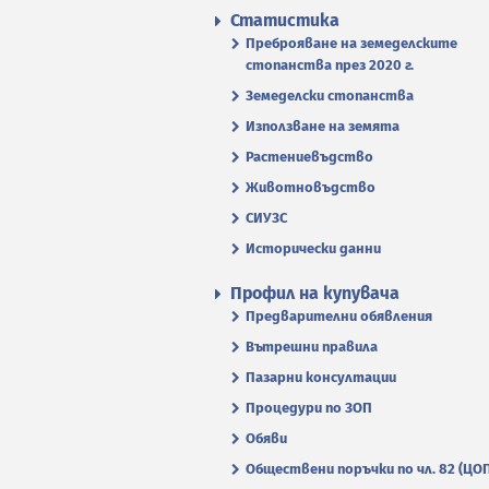
Статистика
Преброяване на земеделските
стопанства през 2020 г.
Земеделски стопанства
Използване на земята
Растениевъдство
Животновъдство
СИУЗС
Исторически данни
Профил на купувача
Предварителни обявления
Вътрешни правила
Пазарни консултации
Процедури по ЗОП
Обяви
Обществени поръчки по чл. 82 (ЦО