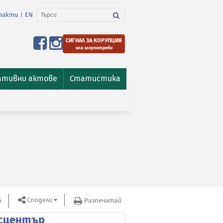
такти
EN
|
СИГНАЛ ЗА КОРУПЦИЯ
или злоупотреби
ативни актове
Статистика
Сподели
S
Разпечатай
сцентър