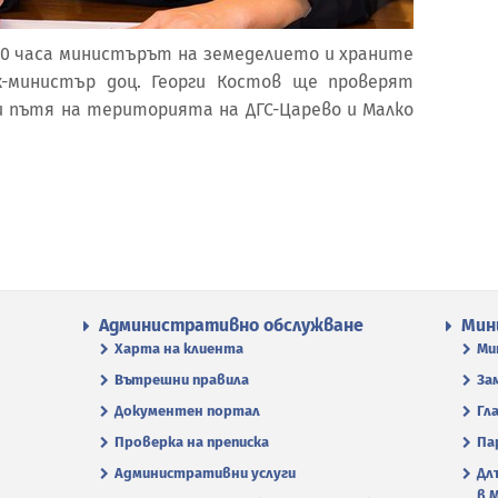
2:00 часа министърът на земеделието и храните
к-министър доц. Георги Костов ще проверят
 пътя на територията на ДГС-Царево и Малко
Административно обслужване
Мин
Харта на клиента
Ми
Вътрешни правила
За
Документен портал
Гл
Проверка на преписка
Па
Административни услуги
Дл
в 