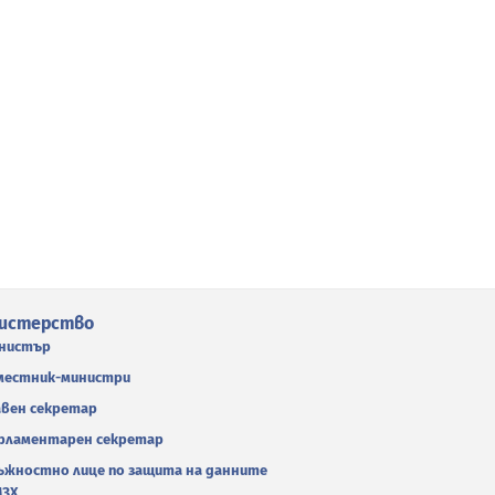
истерство
нистър
местник-министри
авен секретар
рламентарен секретар
ъжностно лице по защита на данните
МЗХ