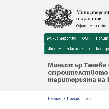
Министерство
ОСП
Полити
Икономически анализи
Контро
Министър Танева
строителството н
територията на 
Начало
Пресцентър