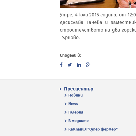
Утре, 4 юли 2015 година, от 1
Десислава Танева и заместни
строителството на два горски
Търново.
Сподели в:
Пресцентър
Новини
News
Галерия
В медиите
Кампания "Супер фермер"