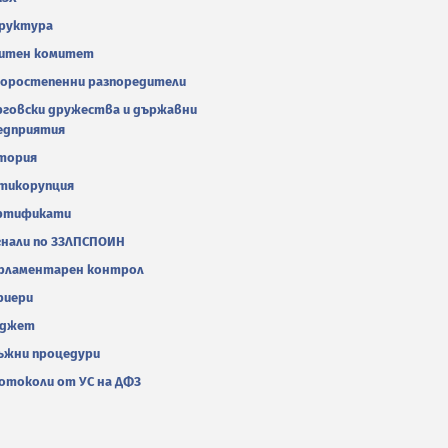
руктура
итен комитет
оростепенни разпоредители
рговски дружества и държавни
едприятия
тория
тикорупция
ртификати
гнали по ЗЗЛПСПОИН
рламентарен контрол
риери
джет
ъжни процедури
отоколи от УС на ДФЗ