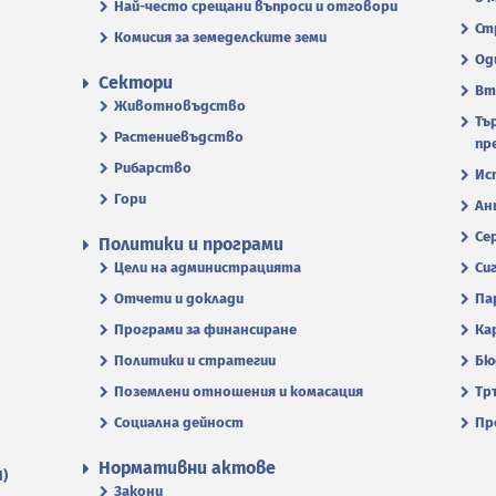
Най-често срещани въпроси и отговори
Ст
Комисия за земеделските земи
Од
Сектори
Вт
Животновъдство
Тъ
Растениевъдство
пр
Рибарство
Ис
Гори
Ан
Се
Политики и програми
Цели на администрацията
Си
Отчети и доклади
Па
Програми за финансиране
Ка
Политики и стратегии
Бю
Поземлени отношения и комасация
Тр
Социална дейност
Пр
Нормативни актове
П)
Закони