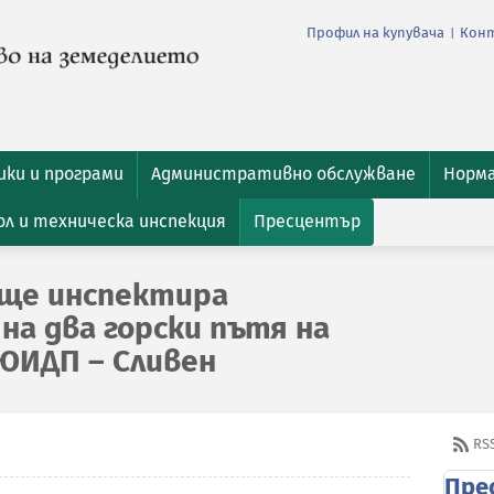
Профил на купувача
Кон
|
ки и програми
Административно обслужване
Норм
л и техническа инспекция
Пресцентър
 ще инспектира
а два горски пътя на
ЮИДП – Сливен
RS
Пре