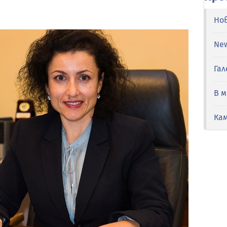
Но
Ne
Гал
В 
Ка